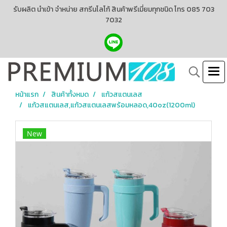
รับผลิต นำเข้า จำหน่าย สกรีนโลโก้ สินค้าพรีเมี่ยมทุกชนิด โทร 085 703
7032
หน้าแรก
สินค้าทั้งหมด
แก้วสแตนเลส
แก้วสแตนเลส,แก้วสแตนเลสพร้อมหลอด,40oz(1200ml)
New