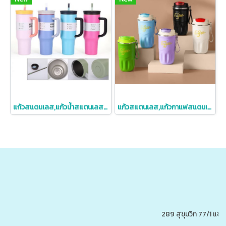
แก้วสแตนเลส,แก้วน้ำสแตนเลสเก็บความเย็น,40oz
แก้วสแตนเลส,แก้วกาแฟสแตนเลส,316,แก้วสแตนเลสพร้อมสายคล้อง,380,510ml
289 สุขุมวิท 77/1 แ