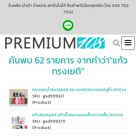
รับผลิต นำเข้า จำหน่าย สกรีนโลโก้ สินค้าพรีเมี่ยมทุกชนิด โทร 085 703
7032
ค้นพบ 62 รายการ จากคำว่า"แก้ว
ทรงเยติ"
กระบอกน้ำสแตนเลส,กระบอกน้าสแตนเลสหูหิ้ว,650oz
SKU : gsd999321
(Product)
แก้วสแตนเลส,แก้วน้ำสแตนเลสเก็บความเย็น,900ml
SKU : gsd999370
(Product)