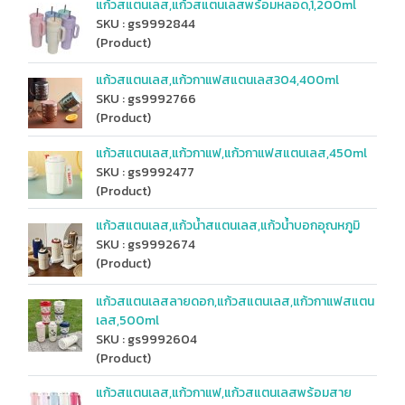
แก้วสแตนเลส,แก้วสแตนเลสพร้อมหลอด,1,200ml
SKU : gs9992844
(Product)
แก้วสแตนเลส,แก้วกาแฟสแตนเลส304,400ml
SKU : gs9992766
(Product)
แก้วสแตนเลส,แก้วกาแฟ,แก้วกาแฟสแตนเลส,450ml
SKU : gs9992477
(Product)
แก้วสแตนเลส,แก้วน้ำสแตนเลส,แก้วน้ำบอกอุณหภูมิ
SKU : gs9992674
(Product)
แก้วสแตนเลสลายดอก,แก้วสแตนเลส,แก้วกาแฟสแตน
เลส,500ml
SKU : gs9992604
(Product)
แก้วสแตนเลส,แก้วกาแฟ,แก้วสแตนเลสพร้อมสาย