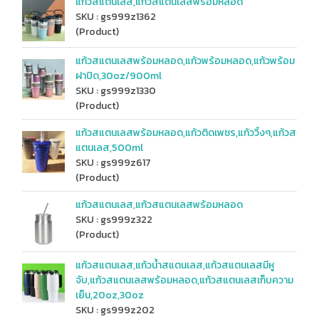
แก้วสแตนเลส,แก้วสแตนเลสพร้อมหลอด
SKU : gs999z1362
(Product)
แก้วสแตนเลสพร้อมหลอด,แก้วพร้อมหลอด,แก้วพร้อม
ฝาปิด,30oz/900ml
SKU : gs999z1330
(Product)
แก้วสแตนเลสพร้อมหลอด,แก้วติดเพชร,แก้ววิ้งๆ,แก้วส
แตนเลส,500ml
SKU : gs999z617
(Product)
แก้วสแตนเลส,แก้วสแตนเลสพร้อมหลอด
SKU : gs999z322
(Product)
แก้วสแตนเลส,แก้วน้ำสแตนเลส,แก้วสแตนเลสมีหู
จับ,แก้วสแตนเลสพร้อมหลอด,แก้วสแตนเลสเก็บความ
เย็น,20oz,30oz
SKU : gs999z202