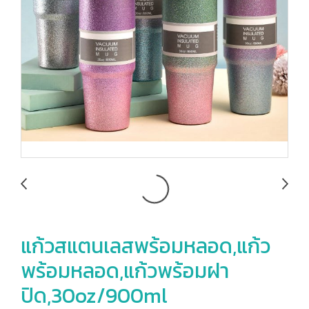
แก้วสแตนเลสพร้อมหลอด,แก้ว
พร้อมหลอด,แก้วพร้อมฝา
ปิด,30oz/900ml