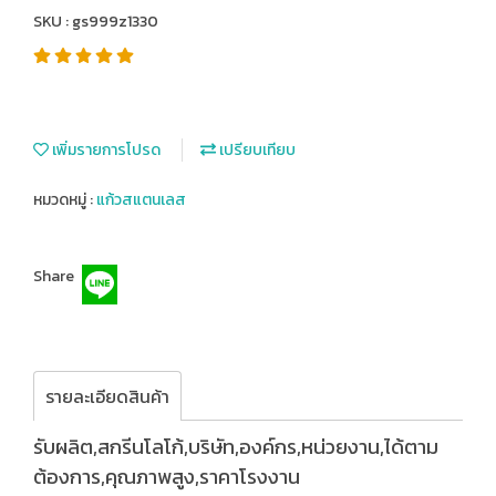
SKU : gs999z1330
เพิ่มรายการโปรด
เปรียบเทียบ
หมวดหมู่ :
แก้วสแตนเลส
Share
รายละเอียดสินค้า
รับผลิต,สกรีนโลโก้,บริษัท,องค์กร,หน่วยงาน,ได้ตาม
ต้องการ,คุณภาพสูง,ราคาโรงงาน