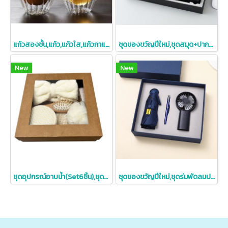
แก้วสองชั้น,แก้ว,แก้วใส,แก้วกาแฟ,แก้วกาแฟสองชั้น250ml,350ml,450ml
ชุดของขวัญปีใหม่,ชุดสมุด+ปากกา+ร่ม+กระบอกน้ำ,ของขวัญปีใหม่สกรีนโลโก้
New
New
ชุดอุปกรณ์อาบน้ำ(Set6ชิ้น),ชุดอาบน้ำ6ชิ้น
ชุดของขวัญปีใหม่,ชุดร่มพัดลมปากกา,ของขวัญปีใหม่สกรีนโลโก้