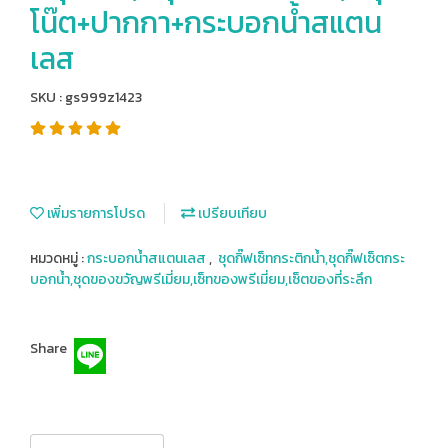
โน๊ต+ปากกา+กระบอกน้ำสแตน
เลส
SKU : gs999z1423
เพิ่มรายการโปรด
เปรียบเทียบ
หมวดหมู่ :
กระบอกน้ำสแตนเลส
,
ชุดกิ๊ฟเซ็ทกระติกน้ำ,ชุดกิ๊ฟเซ็ตกระ
บอกน้ำ,ชุดของขวัญพรีเมี่ยม,เซ็ทของพรีเมี่ยม,เซ็ตของที่ระลึก
Share