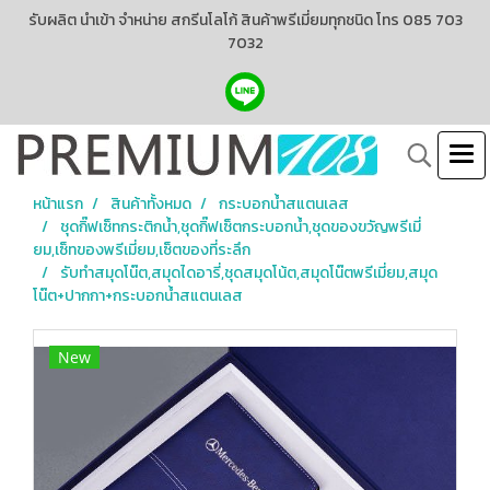
รับผลิต นำเข้า จำหน่าย สกรีนโลโก้ สินค้าพรีเมี่ยมทุกชนิด โทร 085 703
7032
หน้าแรก
สินค้าทั้งหมด
กระบอกน้ำสแตนเลส
ชุดกิ๊ฟเซ็ทกระติกน้ำ,ชุดกิ๊ฟเซ็ตกระบอกน้ำ,ชุดของขวัญพรีเมี่
ยม,เซ็ทของพรีเมี่ยม,เซ็ตของที่ระลึก
รับทำสมุดโน๊ต,สมุดไดอารี่,ชุดสมุดโน้ต,สมุดโน๊ตพรีเมี่ยม,สมุด
โน๊ต+ปากกา+กระบอกน้ำสแตนเลส
New