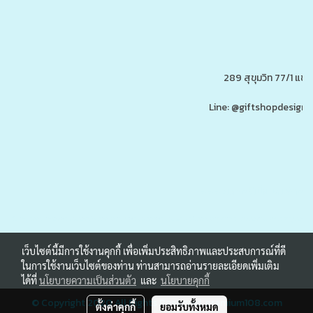
289 สุขุมวิท 77/1 แ
Line: @giftshopdesign 
www.ของพรีเมี่ยมสินค้าพรีเ
รับผลิต,โรงงานผลิตของพรีเมี่ยม,ของขวัญ,ของแจก,สินค้าพรีเมี่ยม,ของพรีเมี่ยม,โปรโมรชั่น,ของแจกลูกค้า,สกรีนโลโก้,ของสมนาคุณ,ราคาถูก,ของแถ
เว็บไซต์นี้มีการใช้งานคุกกี้ เพื่อเพิ่มประสิทธิภาพและประสบการณ์ที่ดี
ในการใช้งานเว็บไซต์ของท่าน ท่านสามารถอ่านรายละเอียดเพิ่มเติม
ได้ที่
นโยบายความเป็นส่วนตัว
และ
นโยบายคุกกี้
© Copyright 2020 All Rights Reserved.
premium108.com
ตั้งค่าคุกกี้
ยอมรับทั้งหมด