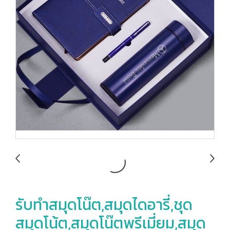
รับทำสมุดโน๊ต,สมุดไดอารี่,ชุด
สมุดโน้ต,สมุดโน๊ตพรีเมี่ยม,สมุด