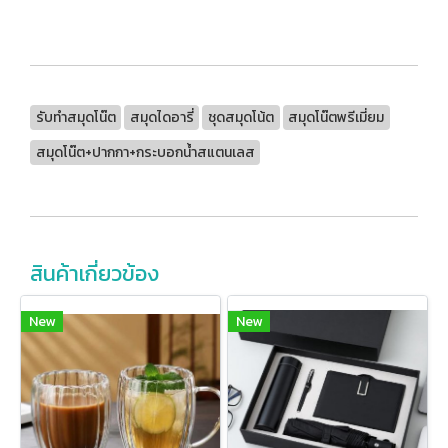
รับทำสมุดโน๊ต
สมุดไดอารี่
ชุดสมุดโน้ต
สมุดโน๊ตพรีเมี่ยม
สมุดโน๊ต+ปากกา+กระบอกน้ำสแตนเลส
สินค้าเกี่ยวข้อง
New
New