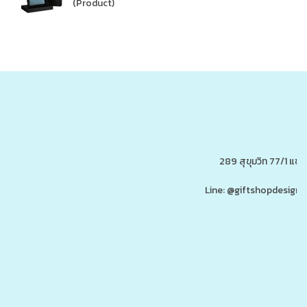
(Product)
289 สุขุมวิท 77/1 แ
Line: @giftshopdesign 
www.ของพรีเมี่ยมสินค้าพรีเ
รับผลิต,โรงงานผลิตของพรีเมี่ยม,ของขวัญ,ของแจก,สินค้าพรีเมี่ยม,ของพรีเมี่ยม,โปรโมรชั่น,ของแจกลูกค้า,สกรีนโลโก้,ของสมนาคุณ,ราคาถูก,ของแถ