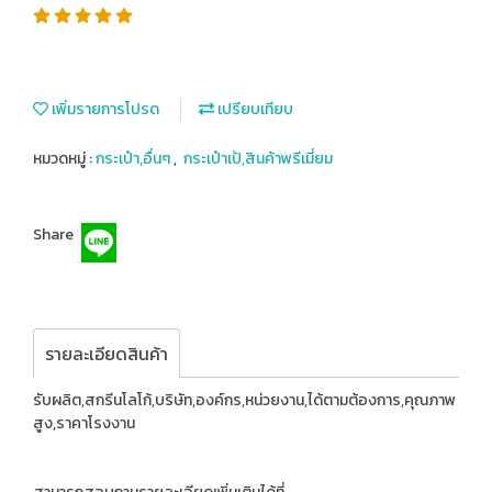
เพิ่มรายการโปรด
เปรียบเทียบ
หมวดหมู่ :
กระเป๋า,อื่นๆ
,
กระเป๋าเป้,สินค้าพรีเมี่ยม
Share
รายละเอียดสินค้า
รับผลิต,สกรีนโลโก้,บริษัท,องค์กร,หน่วยงาน,ได้ตามต้องการ,คุณภาพ
สูง,ราคาโรงงาน