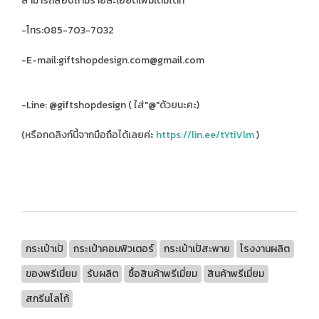
สามารถสอบถามรายละเอียดเพิ่มเติมได้ที่
-โทร:085-703-7032
-E-mail:giftshopdesign.com@gmail.com
-Line: @giftshopdesign ( ใส่"@"ด้วยนะคะ)
(หรือกดลิงก์นี้จากมือถือได้เลยค่ะ
https://lin.ee/tYtiVlm
)
กระเป๋าเป้
กระเป๋าคอมพิวเตอร์
กระเป๋าเป้สะพาย
โรงงานผลิต
ของพรีเมี่ยม
รับผลิต
ซื้อสินค้าพรีเมี่ยม
สินค้าพรีเมี่ยม
สกรีนโลโก้