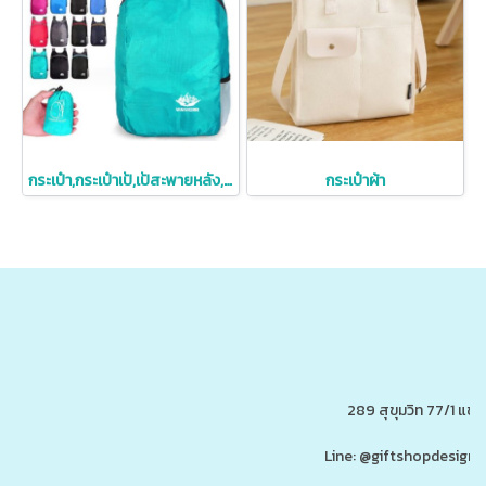
กระเป๋า,กระเป๋าเป้,เป้สะพายหลัง,สกรีนโลโก้,เป้พับได้,กระเป๋าเป้พับได้,ราคาถูก
กระเป๋าผ้า
289 สุขุมวิท 77/1 แ
Line: @giftshopdesign 