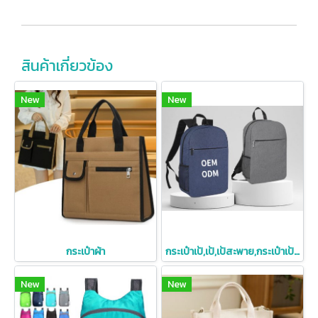
สินค้าเกี่ยวข้อง
New
New
กระเป๋าผ้า
กระเป๋าเป้,เป้,เป้สะพาย,กระเป๋าเป้สะพาย,สกรีนโลโก้,มีหลายแบบให้เลือก
New
New