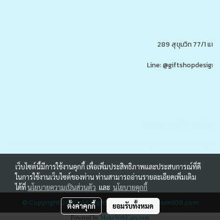
289 สุขุมวิท 77/1 แ
Line: @giftshopdesign 
www.ของพรีเมี่ยมสินค้าพรีเ
รับผลิต,โรงงานผลิตของพรีเมี่ยม,ของขวัญ,ของแจก,สินค้าพรีเมี่ยม,ของพรีเมี่ยม,โปรโมรชั่น,ของแจกลูกค้า,สกรีนโลโก้,ของสมนาคุณ,ราคาถูก,ของแถ
เว็บไซต์นี้มีการใช้งานคุกกี้ เพื่อเพิ่มประสิทธิภาพและประสบการณ์ที่ดี
ในการใช้งานเว็บไซต์ของท่าน ท่านสามารถอ่านรายละเอียดเพิ่มเติม
ได้ที่
นโยบายความเป็นส่วนตัว
และ
นโยบายคุกกี้
© Copyright 2020 All Rights Reserved.
premium108.com
ตั้งค่าคุกกี้
ยอมรับทั้งหมด
Powered by
MakeWebEasy.com