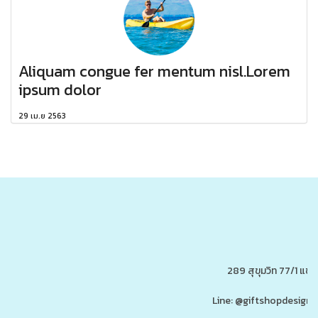
Aliquam congue fer mentum nisl.Lorem
ipsum dolor
29 เม.ย 2563
289 สุขุมวิท 77/1 แ
Line: @giftshopdesign 