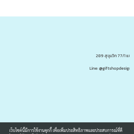
289 สุขุมวิท 77/1 แ
Line: @giftshopdesign 
www.ของพรีเมี่ยมสินค้าพรีเ
รับผลิต,โรงงานผลิตของพรีเมี่ยม,ของขวัญ,ของแจก,สินค้าพรีเมี่ยม,ของพรีเมี่ยม,โปรโมรชั่น,ของแจกลูกค้า,สกรีนโลโก้,ของสมนาคุณ,ราคาถูก,ของแถ
เว็บไซต์นี้มีการใช้งานคุกกี้ เพื่อเพิ่มประสิทธิภาพและประสบการณ์ที่ดี