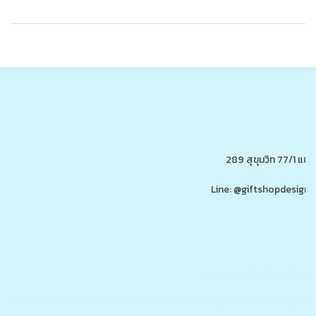
289 สุขุมวิท 77/1 แ
Line: @giftshopdesign 
www.ของพรีเมี่ยมสินค้าพรีเ
รับผลิต,โรงงานผลิตของพรีเมี่ยม,ของขวัญ,ของแจก,สินค้าพรีเมี่ยม,ของพรีเมี่ยม,โปรโมรชั่น,ของแจกลูกค้า,สกรีนโลโก้,ของสมนาคุณ,ราคาถูก,ของแถ