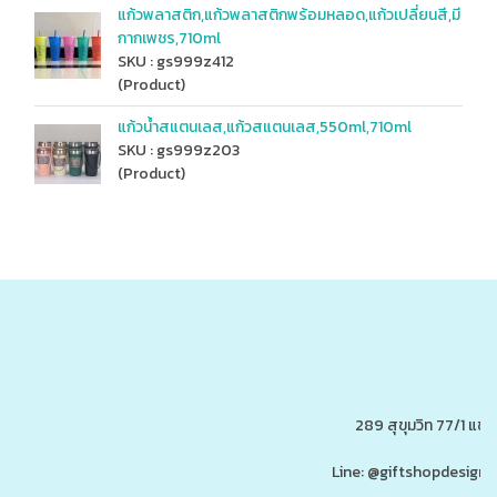
แก้วพลาสติก,แก้วพลาสติกพร้อมหลอด,แก้วเปลี่ยนสี,มี
กากเพชร,710ml
SKU : gs999z412
(Product)
แก้วน้ำสแตนเลส,แก้วสแตนเลส,550ml,710ml
SKU : gs999z203
(Product)
289 สุขุมวิท 77/1 แ
Line: @giftshopdesign 