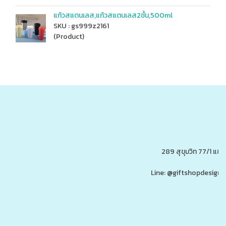
แก้วสแตนเลส,แก้วสแตนเลส2ชั้น,500ml
SKU : gs999z2161
(Product)
289 สุขุมวิท 77/1 แ
Line: @giftshopdesign 