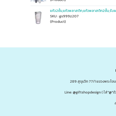
แก้ว2ชั้น,แก้วพลาสติก,แก้วพลาสติก2ชั้น,รับผ
SKU : gs999z207
(Product)
289 สุขุมวิท 77/1 แขวงพระโข
Line: @giftshopdesign ( ใส่"@
ส