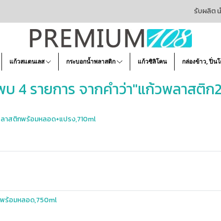
รับผลิต น
แก้วสแตนเลส
กระบอกน้ำพลาสติก
แก้วซิลิโคน
กล่องข้าว, ปิ่น
พบ 4 รายการ จากคำว่า"แก้วพลาสติก2ช
้วพลาสติกพร้อมหลอด+แปรง,710ml
ติกพร้อมหลอด,750ml