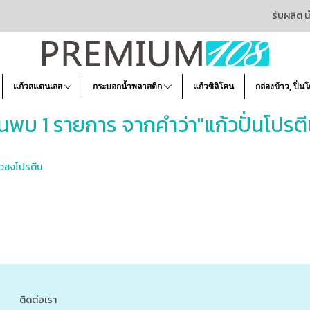
รับผลิต น
แก้วสแตนเลส
กระบอกน้ำพลาสติก
แก้วซิลิโคน
กล่องข้าว, ปิ่น
้นพบ 1 รายการ จากคำว่า"แก้วปั่นโปรตี
ก้วชงโปรตีน
ติดต่อเรา