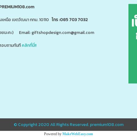
PREMIUM108.com
นงเหนือ เขตวัฒนา กทม. 10110
โทร :085 703 7032
"ด้วยนะคะ) Email: giftshopdesign.com@gmail.com
อบถามทันที
คลิกที่นี่!!
สินค้า 5,000 ชนิดได้ที่
m
www.giftshopdesign.com
www.premium108.com
ี่ยม,โปรโมรชั่น,ของแจกลูกค้า,สกรีนโลโก้,ของสมนาคุณ,ราคาถูก,ของแถม,ของพรีเมี่ยมราคาถูก,ของแจกราคาถูก,กระบอ
แตนเลส,ปิ่นโตสแตนเลส,กล่องข้าวเข้าไมโครเวฟได้,กล่องข้าวเก็บความร้อน,แก้วพร้อมหลอด,แก้วพลาสติก2ชั้น
© Copyright 2020 All Rights Reserved.
premium108.com
Powered by
MakeWebEasy.com