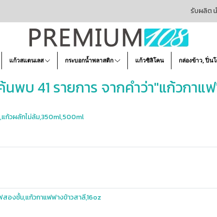
รับผลิต น
แก้วสแตนเลส
กระบอกน้ำพลาสติก
แก้วซิลิโคน
กล่องข้าว, ปิ่น
ค้นพบ 41 รายการ จากคำว่า"แก้วกาแฟ
แก้วผลักไม่ล้ม,350ml,500ml
ฟสองชั้น,แก้วกาแฟฟางข้าวสาลี,16oz