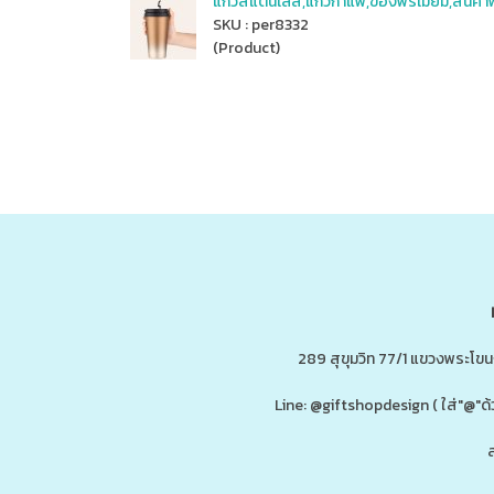
แก้วสแตนเลส,แก้วกาแฟ,ของพรีเมี่ยม,สินค้าพ
SKU : per8332
(Product)
289 สุขุมวิท 77/1 แขวงพระโข
Line: @giftshopdesign ( ใส่"@
ส