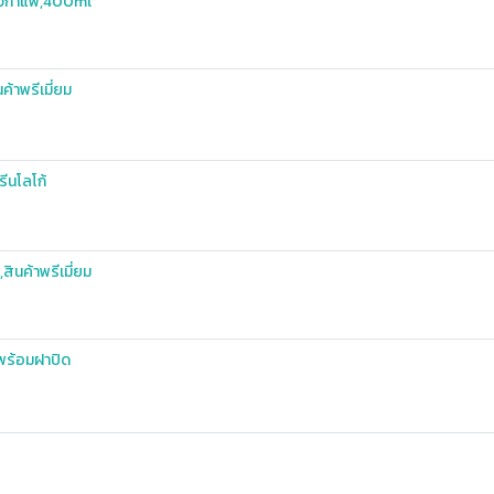
้วกาแฟ,400ml
้าพรีเมี่ยม
ีนโลโก้
นค้าพรีเมี่ยม
กพร้อมฝาปิด