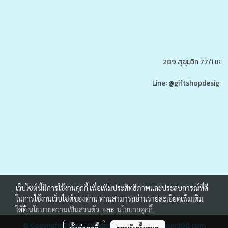
289 สุขุมวิท 77/1 แ
Line: @giftshopdesign 
www.ของพรีเมี่ยมสินค้าพรีเ
รับผลิต,โรงงานผลิตของพรีเมี่ยม,ของขวัญ,ของแจก,สินค้าพรีเมี่ยม,ของพรีเมี่ยม,โปรโมรชั่น,ของแจกลูกค้า,สกรีนโลโก้,ของสมนาคุณ,ราคาถูก,ของแถ
เว็บไซต์นี้มีการใช้งานคุกกี้ เพื่อเพิ่มประสิทธิภาพและประสบการณ์ที่ดี
ในการใช้งานเว็บไซต์ของท่าน ท่านสามารถอ่านรายละเอียดเพิ่มเติม
ได้ที่
นโยบายความเป็นส่วนตัว
และ
นโยบายคุกกี้
© Copyright 2020 All Rights Reserved.
premium108.com