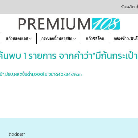
รับผลิต น
แก้วสแตนเลส
กระบอกน้ำพลาสติก
แก้วซิลิโคน
กล่องข้าว, ปิ่น
ค้นพบ 1 รายการ จากคำว่า"มีก้นกระเป๋า
กระเป๋า,มีซิป,ผลิตขั้นต่ำ1,000ใบ,ขนาด40x34x9cm
ติดต่อเรา