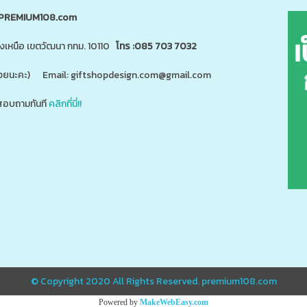
PREMIUM108.com
นงเหนือ เขตวัฒนา กทม. 10110
โทร :085 703 7032
"ด้วยนะคะ) Email: giftshopdesign.com@gmail.com
อบถามทันที
คลิกที่นี่!!
สินค้า 5,000 ชนิดได้ที่
m
www.giftshopdesign.com
www.premium108.com
ี่ยม,โปรโมรชั่น,ของแจกลูกค้า,สกรีนโลโก้,ของสมนาคุณ,ราคาถูก,ของแถม,ของพรีเมี่ยมราคาถูก,ของแจกราคาถูก,กระบอ
แตนเลส,ปิ่นโตสแตนเลส,กล่องข้าวเข้าไมโครเวฟได้,กล่องข้าวเก็บความร้อน,แก้วพร้อมหลอด,แก้วพลาสติก2ชั้น
© Copyright 2020 All Rights Reserved.
premium108.com
Powered by
MakeWebEasy.com