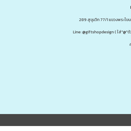
289 สุขุมวิท 77/1 แขวงพระโข
Line: @giftshopdesign ( ใส่"@
ส
ดู
www.ของพรีเมี่ยมสินค้าพรีเมี่ยม.co
รับผลิต,โรงงานผลิตของพรีเมี่ยม,ของขวัญ,ของแจก,สินค้าพรีเมี่ยม,ของพรีเม
กน้ำสแตนเลส,กระบอกน้ำเก็บอุณหภูมิ,ราคาส่ง,กล่องข้าว,กล่องข้าวส