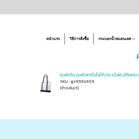
หน้าแรก
วิธีการสั่งซื้อ
กระบอกน้ำสแตนเลส
ถุงผ้าดิบ,ถุงผ้าสกรีนโลโก้,กระเป๋าผ้า,มีก้น
SKU : gs999z659
(Product)