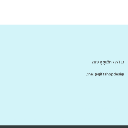
289 สุขุมวิท 77/1 แ
Line: @giftshopdesign 
www.ของพรีเมี่ยมสินค้าพรีเ
รับผลิต,โรงงานผลิตของพรีเมี่ยม,ของขวัญ,ของแจก,สินค้าพรีเมี่ยม,ของพรีเมี่ยม,โปรโมรชั่น,ของแจกลูกค้า,สกรีนโลโก้,ของสมนาคุณ,ราคาถูก,ของแถ