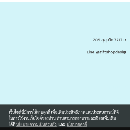
289 สุขุมวิท 77/1 แ
Line: @giftshopdesign 
www.ของพรีเมี่ยมสินค้าพรีเ
รับผลิต,โรงงานผลิตของพรีเมี่ยม,ของขวัญ,ของแจก,สินค้าพรีเมี่ยม,ของพรีเมี่ยม,โปรโมรชั่น,ของแจกลูกค้า,สกรีนโลโก้,ของสมนาคุณ,ราคาถูก,ของแถ
เว็บไซต์นี้มีการใช้งานคุกกี้ เพื่อเพิ่มประสิทธิภาพและประสบการณ์ที่ดี
ในการใช้งานเว็บไซต์ของท่าน ท่านสามารถอ่านรายละเอียดเพิ่มเติม
ได้ที่
นโยบายความเป็นส่วนตัว
และ
นโยบายคุกกี้