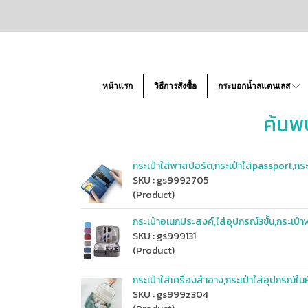
หน้าแรก
วิธีการสั่งซื้อ
กระบอกน้ำสแตนเลส
ค้นพ
กระเป๋าใส่พาสปอร์ต,กระเป๋าใส่passport,กร
SKU : gs9992705
(Product)
กระเป๋าอเนกประสงค์,ใส่อุปกรณ์3ชั้น,กระเป๋
SKU : gs999131
(Product)
กระเป๋าใส่เครื่องสำอาง,กระเป๋าใส่อุปกรณ์ในห
SKU : gs999z304