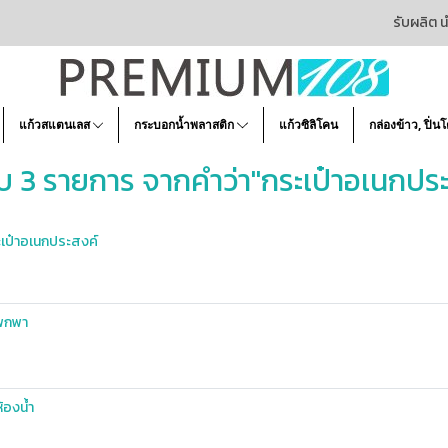
รับผลิต น
แก้วสแตนเลส
กระบอกน้ำพลาสติก
แก้วซิลิโคน
กล่องข้าว, ปิ่น
บ 3 รายการ จากคำว่า"กระเป๋าอเนกประ
ะเป๋าอเนกประสงค์
าพกพา
้องน้ำ