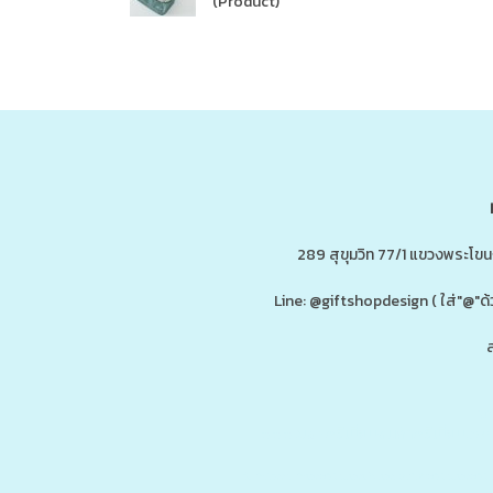
(Product)
289 สุขุมวิท 77/1 แขวงพระโข
Line: @giftshopdesign ( ใส่"@
ส
ดู
www.ของพรีเมี่ยมสินค้าพรีเมี่ยม.co
รับผลิต,โรงงานผลิตของพรีเมี่ยม,ของขวัญ,ของแจก,สินค้าพรีเมี่ยม,ของพรีเม