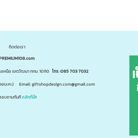
ติดต่อเรา
PREMIUM108.com
นงเหนือ เขตวัฒนา กทม. 10110
โทร :085 703 7032
"ด้วยนะคะ) Email: giftshopdesign.com@gmail.com
อบถามทันที
คลิกที่นี่!!
สินค้า 5,000 ชนิดได้ที่
m
www.giftshopdesign.com
www.premium108.com
ี่ยม,โปรโมรชั่น,ของแจกลูกค้า,สกรีนโลโก้,ของสมนาคุณ,ราคาถูก,ของแถม,ของพรีเมี่ยมราคาถูก,ของแจกราคาถูก,กระบอ