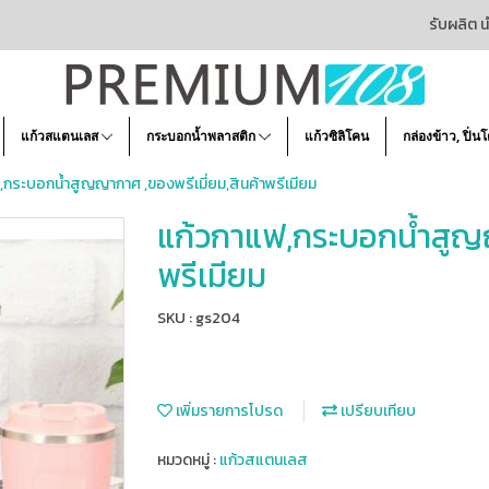
รับผลิต น
แก้วสแตนเลส
กระบอกน้ำพลาสติก
แก้วซิลิโคน
กล่องข้าว, ปิ่น
,กระบอกน้ำสูญญากาศ ,ของพรีเมี่ยม,สินค้าพรีเมียม
แก้วกาแฟ,กระบอกน้ำสูญญ
พรีเมียม
SKU : gs204
เพิ่มรายการโปรด
เปรียบเทียบ
หมวดหมู่ :
แก้วสแตนเลส