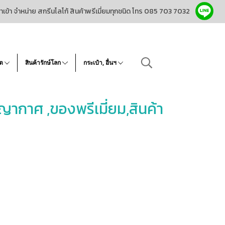
ำเข้า จำหน่าย สกรีนโลโก้ สินค้าพรีเมี่ยมทุกชนิด โทร 085 703 7032
โต
สินค้ารักษ์โลก
กระเป๋า, อื่นฯ
ากาศ ,ของพรีเมี่ยม,สินค้า