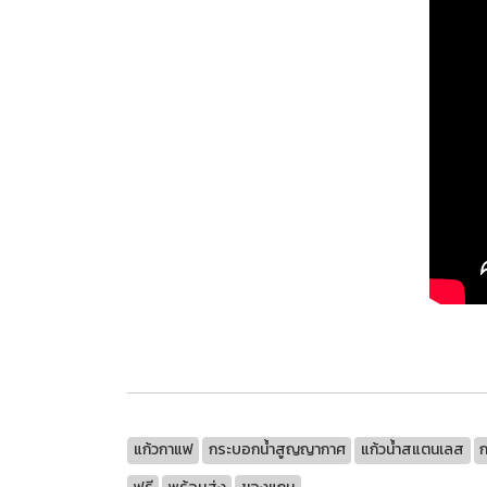
แก้วกาแฟ
กระบอกน้ำสูญญากาศ
แก้วน้ำสแตนเลส