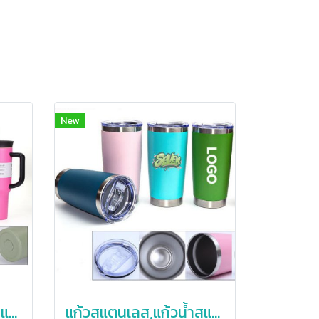
New
แก้วสแตนเลส,แก้วน้ำสแตนเลสเก็บความเย็น,40oz
แก้วสแตนเลส,แก้วน้ำสแตนเลสเก็บความเย็น,20oz