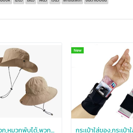
tebook
12นิ้ว
13นิ้ว
14นิ้ว
15นิ้ว
สกรีนโลโก้
ขั้นต่ำ100ชิ้น
New
หมวก,หมวกพับได้,พวกพกพา