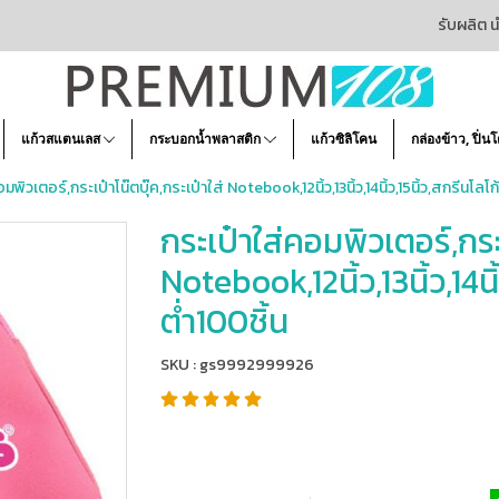
รับผลิต น
แก้วสแตนเลส
กระบอกน้ำพลาสติก
แก้วซิลิโคน
กล่องข้าว, ปิ่น
มพิวเตอร์,กระเป๋าโน๊ตบุ๊ค,กระเป๋าใส่ Notebook,12นิ้ว,13นิ้ว,14นิ้ว,15นิ้ว,สกรีนโลโก้,
กระเป๋าใส่คอมพิวเตอร์,กระเ
Notebook,12นิ้ว,13นิ้ว,14นิ้
ต่ำ100ชิ้น
SKU : gs9992999926