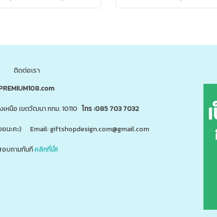
ติดต่อเรา
PREMIUM108.com
นงเหนือ เขตวัฒนา กทม. 10110
โทร :085 703 7032
"ด้วยนะคะ) Email: giftshopdesign.com@gmail.com
อบถามทันที
คลิกที่นี่!!
สินค้า 5,000 ชนิดได้ที่
m
www.giftshopdesign.com
www.premium108.com
ี่ยม,โปรโมรชั่น,ของแจกลูกค้า,สกรีนโลโก้,ของสมนาคุณ,ราคาถูก,ของแถม,ของพรีเมี่ยมราคาถูก,ของแจกราคาถูก,กระบอ
แตนเลส,ปิ่นโตสแตนเลส,กล่องข้าวเข้าไมโครเวฟได้,กล่องข้าวเก็บความร้อน,แก้วพร้อมหลอด,แก้วพลาสติก2ชั้น