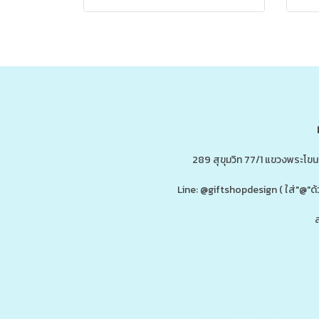
289 สุขุมวิท 77/1 แขวงพระโข
Line: @giftshopdesign ( ใส่"@
ส
ดู
www.ของพรีเมี่ยมสินค้าพรีเมี่ยม.co
รับผลิต,โรงงานผลิตของพรีเมี่ยม,ของขวัญ,ของแจก,สินค้าพรีเมี่ยม,ของพรีเม
กน้ำสแตนเลส,กระบอกน้ำเก็บอุณหภูมิ,ราคาส่ง,กล่องข้าว,กล่องข้าวส