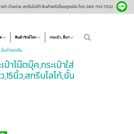
ำเข้า จำหน่าย สกรีนโลโก้ สินค้าพรีเมี่ยมทุกชนิด โทร 085 703 7032
โต
สินค้ารักษ์โลก
กระเป๋า, อื่นฯ
ขั้นต่ำ100ชิ้น
ป๋าโน๊ตบุ๊ค,กระเป๋าใส่
ว,15นิ้ว,สกรีนโลโก้,ขั้น