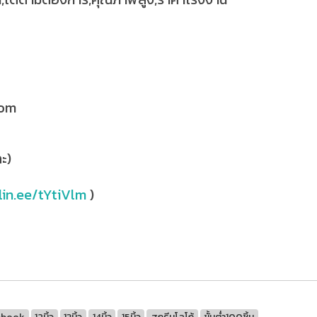
com
ะ)
lin.ee/tYtiVlm
)