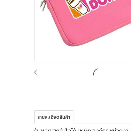
รายละเอียดสินค้า
รับผลิต,สกรีนโลโก้,บริษัท,องค์กร,หน่วย