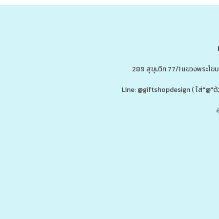
289 สุขุมวิท 77/1 แขวงพระโข
Line: @giftshopdesign ( ใส่"@
ส
ดู
www.ของพรีเมี่ยมสินค้าพรีเมี่ยม.co
รับผลิต,โรงงานผลิตของพรีเมี่ยม,ของขวัญ,ของแจก,สินค้าพรีเมี่ยม,ของพรีเม
กน้ำสแตนเลส,กระบอกน้ำเก็บอุณหภูมิ,ราคาส่ง,กล่องข้าว,กล่องข้าวส