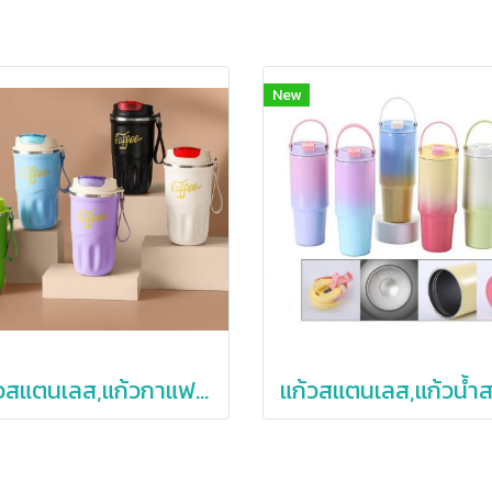
New
แก้วสแตนเลส,แก้วกาแฟสแตนเลส,316,แก้วสแตนเลสพร้อมสายคล้อง,380,510ml