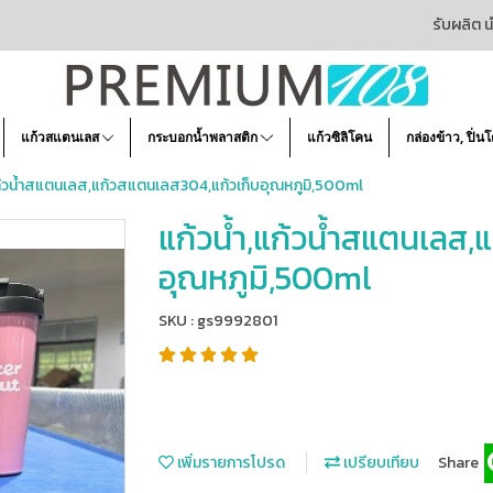
รับผลิต น
แก้วสแตนเลส
กระบอกน้ำพลาสติก
แก้วซิลิโคน
กล่องข้าว, ปิ่น
แก้วน้ำสแตนเลส,แก้วสแตนเลส304,แก้วเก็บอุณหภูมิ,500ml
แก้วน้ำ,แก้วน้ำสแตนเลส,
อุณหภูมิ,500ml
SKU : gs9992801
เพิ่มรายการโปรด
เปรียบเทียบ
Share