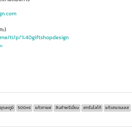
gn.com
คะ)
e.me/ti/p/%40giftshopdesign
om
บอุณหภูมิ
500ml
แก้วกาแฟ
สินค้าพรีเมี่ยม
สกรีนโลโก้
แก้วสแตนเลส