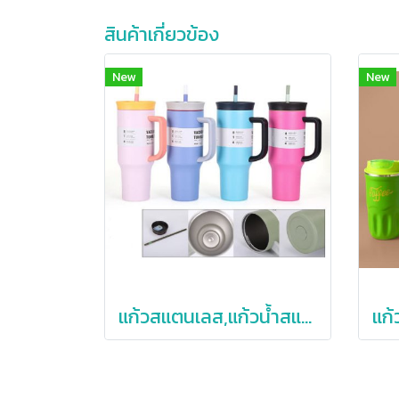
สินค้าเกี่ยวข้อง
New
New
แก้วสแตนเลส,แก้วน้ำสแตนเลสเก็บความเย็น,40oz