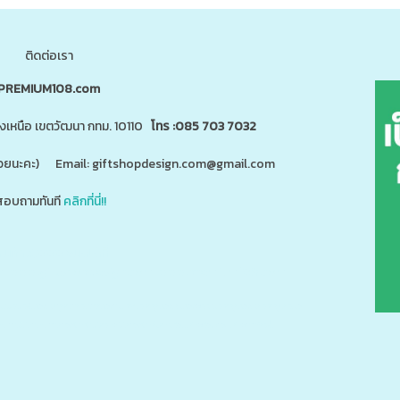
ติดต่อเรา
PREMIUM108.com
นงเหนือ เขตวัฒนา กทม. 10110
โทร :085 703 7032
"ด้วยนะคะ) Email: giftshopdesign.com@gmail.com
อบถามทันที
คลิกที่นี่!!
สินค้า 5,000 ชนิดได้ที่
m
www.giftshopdesign.com
www.premium108.com
ี่ยม,โปรโมรชั่น,ของแจกลูกค้า,สกรีนโลโก้,ของสมนาคุณ,ราคาถูก,ของแถม,ของพรีเมี่ยมราคาถูก,ของแจกราคาถูก,กระบอ
แตนเลส,ปิ่นโตสแตนเลส,กล่องข้าวเข้าไมโครเวฟได้,กล่องข้าวเก็บความร้อน,แก้วพร้อมหลอด,แก้วพลาสติก2ชั้น