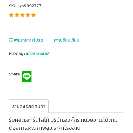
SKU : gs9992777
เพิ่มรายการโปรด
เปรียบเทียบ
หมวดหมู่ :
แก้วสแตนเลส
Share
รายละเอียดสินค้า
รับผลิต,สกรีนโลโก้,บริษัท,องค์กร,หน่วยงาน,ได้ตาม
ต้องการ,คุณภาพสูง,ราคาโรงงาน