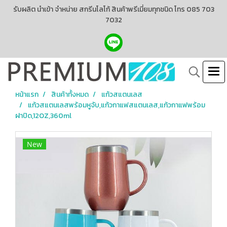
รับผลิต นำเข้า จำหน่าย สกรีนโลโก้ สินค้าพรีเมี่ยมทุกชนิด โทร 085 703
7032
หน้าแรก
สินค้าทั้งหมด
แก้วสแตนเลส
แก้วสแตนเลสพร้อมหูจับ,แก้วกาแฟสแตนเลส,แก้วกาแฟพร้อม
ฝาปิด,12OZ,360ml
New