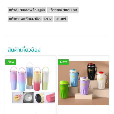
แก้วสแตนเลสพร้อมหูจับ
แก้วกาแฟสแตนเลส
แก้วกาแฟพร้อมฝาปิด
12OZ
360ml
สินค้าเกี่ยวข้อง
New
New