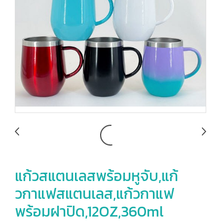
แก้วสแตนเลสพร้อมหูจับ,แก้
วกาแฟสแตนเลส,แก้วกาแฟ
พร้อมฝาปิด,12OZ,360ml