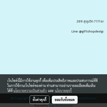
289 สุขุมวิท 77/1 แ
Line: @giftshopdesign 
www.ของพรีเมี่ยมสินค้าพรีเ
รับผลิต,โรงงานผลิตของพรีเมี่ยม,ของขวัญ,ของแจก,สินค้าพรีเมี่ยม,ของพรีเมี่ยม,โปรโมรชั่น,ของแจกลูกค้า,สกรีนโลโก้,ของสมนาคุณ,ราคาถูก,ของแถ
เว็บไซต์นี้มีการใช้งานคุกกี้ เพื่อเพิ่มประสิทธิภาพและประสบการณ์ที่ดี
ในการใช้งานเว็บไซต์ของท่าน ท่านสามารถอ่านรายละเอียดเพิ่มเติม
ได้ที่
นโยบายความเป็นส่วนตัว
และ
นโยบายคุกกี้
© Copyright 2020 All Rights Reserved.
premium108.com
ตั้งค่าคุกกี้
ยอมรับทั้งหมด
Powered by
MakeWebEasy.com