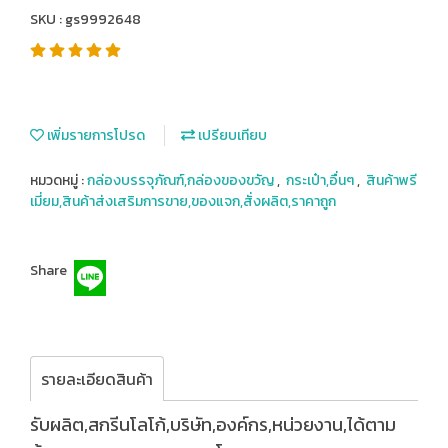
SKU : gs9992648
เพิ่มรายการโปรด
เปรียบเทียบ
หมวดหมู่ :
กล่องบรรจุภัณฑ์,กล่องของขวัญ
,
กระเป๋า,อื่นๆ
,
สินค้าพรี
เมี่ยม,สินค้าส่งเสริมการขาย,ของแจก,สั่งผลิต,ราคาถูก
Share
รายละเอียดสินค้า
รับผลิต,สกรีนโลโก้,บริษัท,องค์กร,หน่วยงาน,ได้ตาม