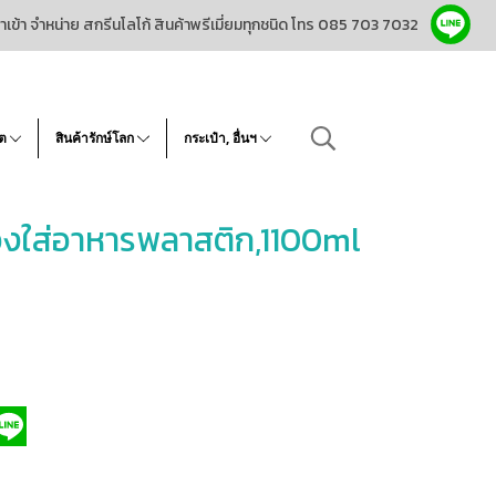
ำเข้า จำหน่าย สกรีนโลโก้ สินค้าพรีเมี่ยมทุกชนิด โทร 085 703 7032
โต
สินค้ารักษ์โลก
กระเป๋า, อื่นฯ
่องใส่อาหารพลาสติก,1100ml