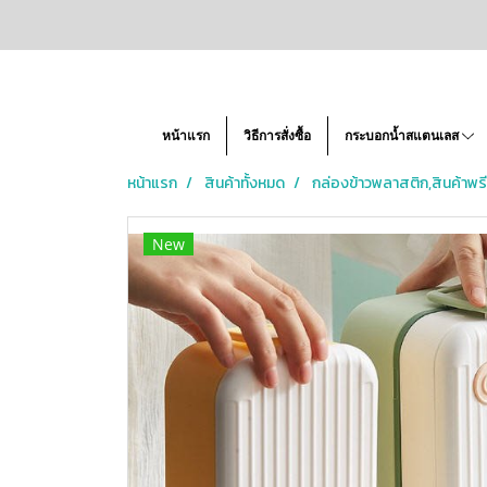
หน้าแรก
วิธีการสั่งซื้อ
กระบอกน้ำสแตนเลส
หน้าแรก
สินค้าทั้งหมด
กล่องข้าวพลาสติก,สินค้าพรีเ
New