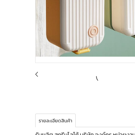
รายละเอียดสินค้า
รับผลิต,สกรีนโลโก้,บริษัท,องค์กร,หน่วย