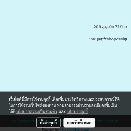
289 สุขุมวิท 77/1 แ
Line: @giftshopdesign 
www.ของพรีเมี่ยมสินค้าพรีเ
รับผลิต,โรงงานผลิตของพรีเมี่ยม,ของขวัญ,ของแจก,สินค้าพรีเมี่ยม,ของพรีเมี่ยม,โปรโมรชั่น,ของแจกลูกค้า,สกรีนโลโก้,ของสมนาคุณ,ราคาถูก,ของแถ
เว็บไซต์นี้มีการใช้งานคุกกี้ เพื่อเพิ่มประสิทธิภาพและประสบการณ์ที่ดี
ในการใช้งานเว็บไซต์ของท่าน ท่านสามารถอ่านรายละเอียดเพิ่มเติม
ได้ที่
นโยบายความเป็นส่วนตัว
และ
นโยบายคุกกี้
© Copyright 2020 All Rights Reserved.
premium108.com
ตั้งค่าคุกกี้
ยอมรับทั้งหมด
Powered by
MakeWebEasy.com