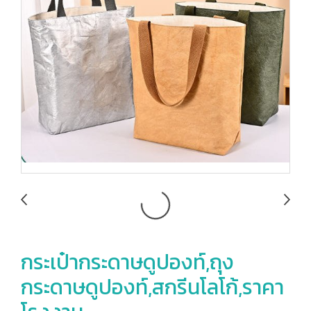
กระเป๋ากระดาษดูปองท์,ถุง
กระดาษดูปองท์,สกรีนโลโก้,ราคา