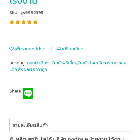
โรงงาน
SKU : gs9992395
เพิ่มรายการโปรด
เปรียบเทียบ
หมวดหมู่ :
กระเป๋า,อื่นๆ
,
สินค้าพรีเมี่ยม,สินค้าส่งเสริมการขาย,ของ
แจก,สั่งผลิต,ราคาถูก
Share
รายละเอียดสินค้า
รับผลิต,สกรีนโลโก้,บริษัท,องค์กร,หน่วยงาน,ได้ตาม