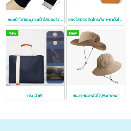
กระเป๋าใส่ของ,กระเป๋าใส่ของรัดข้อมือ
ซองใส่บัตรติดโทรศัพท์+ขาตั้งโทรศัพท์มือถือ,ขาตั้ง Smartphone,Phone Card Holder Stand
New
New
กระเป๋าผ้า
หมวก,หมวกพับได้,พวกพกพา