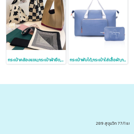
กระเป๋าคล้องแขน,กระเป๋าผ้ายืด,กระเป๋าถือ,กระเป๋าของแจก,กระเป๋าของแถม,ขนาดเล็ก,ราคาถูก,คละลายให้,ขนาด18*35cm
กระเป๋าพับได้,กระเป๋าใส่เสื้อผ้า,กระเป๋าใส่เสื้อผ้าพับได้
289 สุขุมวิท 77/1 แ