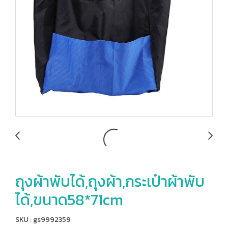
ถุงผ้าพับได้,ถุงผ้า,กระเป๋าผ้าพับ
ได้,ขนาด58*71cm
SKU : gs9992359