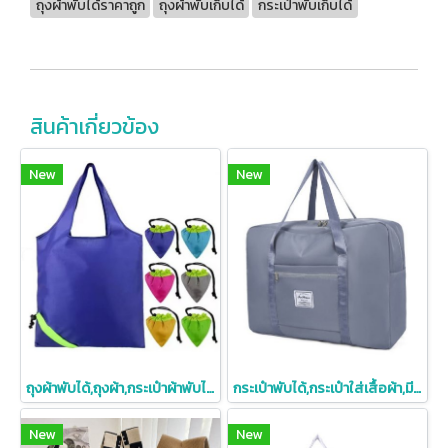
ถุงผ้าพับได้ราคาถูก
ถุงผ้าพับเก็บได้
กระเป๋าพับเก็บได้
สินค้าเกี่ยวข้อง
New
New
ถุงผ้าพับได้,ถุงผ้า,กระเป๋าผ้าพับได้,สกรีนโลโก้
กระเป๋าพับได้,กระเป๋าใส่เสื้อผ้า,มี4ขนาดให้เลือก
New
New