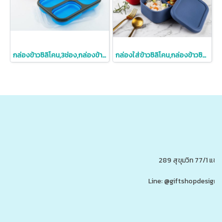
กล่องข้าวซิลิโคน,3ช่อง,กล่องข้าวซิลิโคนพับได้
กล่องใส่ข้าวซิลิโคน,กล่องข้าวซิลิโคน
289 สุขุมวิท 77/1 แ
Line: @giftshopdesign 