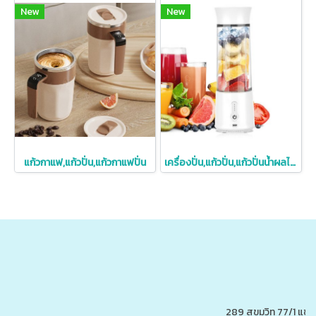
New
New
แก้วกาแฟ,แก้วปั่น,แก้วกาแฟปั่น
เครื่องปั่น,แก้วปั่น,แก้วปั่นน้ำผลไม้,เครื่องปั่นน้ำผลไม้
289 สุขุมวิท 77/1 แ