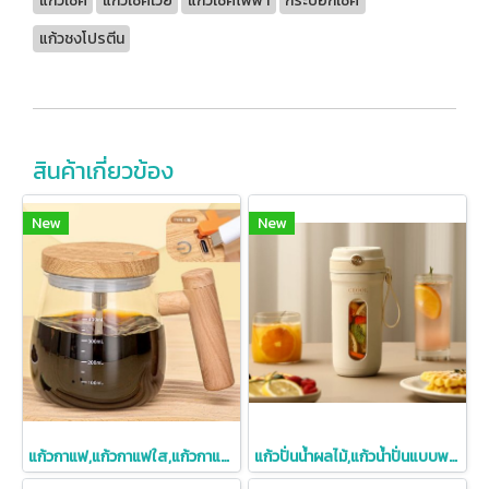
แก้วเชค
แก้วเชคเวย์
แก้วเชคไฟฟ้า
กระบอกเชค
แก้วชงโปรตีน
สินค้าเกี่ยวข้อง
New
New
แก้วกาแฟ,แก้วกาแฟใส,แก้วกาแฟใสปั่นอัตโนมัติ,แก้วกาแฟใสปั่นได้,400ml
แก้วปั่นน้ำผลไม้,แก้วน้ำปั่นแบบพกพาขนาดเล็ก,แก้วปั่นอัตโนมัติไฟฟ้า