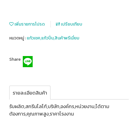
เพิ่มรายการโปรด
เปรียบเทียบ
หมวดหมู่ :
แก้วเชค,แก้วปั่น,สินค้าพรีเมี่ยม
Share
รายละเอียดสินค้า
รับผลิต,สกรีนโลโก้,บริษัท,องค์กร,หน่วยงาน,ได้ตาม
ต้องการ,คุณภาพสูง,ราคาโรงงาน