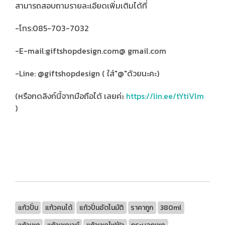
สามารถสอบถามรายละเอียดเพิ่มเติมได้ที่
-โทร:085-703-7032
-E-mail:giftshopdesign.com@ gmail.com
-Line: @giftshopdesign ( ใส่"@"ด้วยนะคะ)
(หรือกดลิงก์นี้จากมือถือได้ เลยค่ะ
https://lin.ee/tYtiVlm
)
แก้วปั่น
แก้วคนได้
แก้วปั่นอัตโนมัติ
ราคาถูก
380ml