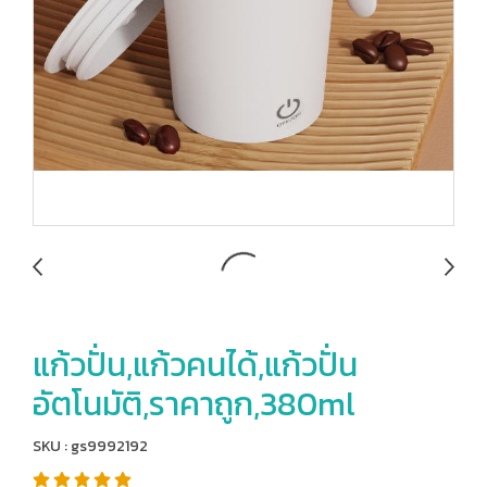
แก้วปั่น,แก้วคนได้,แก้วปั่น
อัตโนมัติ,ราคาถูก,380ml
SKU : gs9992192