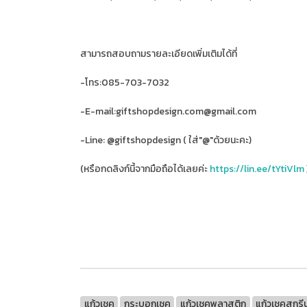
สามารถสอบถามรายละเอียดเพิ่มเติมได้ที่
-โทร:085-703-7032
-E-mail:giftshopdesign.com@gmail.com
-Line: @giftshopdesign ( ใส่"@"ด้วยนะคะ)
(หรือกดลิงก์นี้จากมือถือได้เลยค่ะ
https://lin.ee/tYtiVlm
แก้วเชค
กระบอกเชค
แก้วเชคพลาสติก
แก้วเชคสกรีน