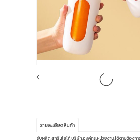
รายละเอียดสินค้า
รับผลิต,สกรีนโลโก้,บริษัท,องค์กร,หน่วยงาน,ได้ตามต้อง