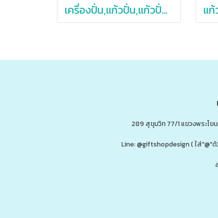
เครื่องปั่น,แก้วปั่น,แก้วปั่นน้ำผลไม้,เครื่องปั่นน้ำผลไม้
289 สุขุมวิท 77/1 แขวงพระโข
Line: @giftshopdesign ( ใส่"@
ส
ดู
www.ของพรีเมี่ยมสินค้าพรีเมี่ยม.co