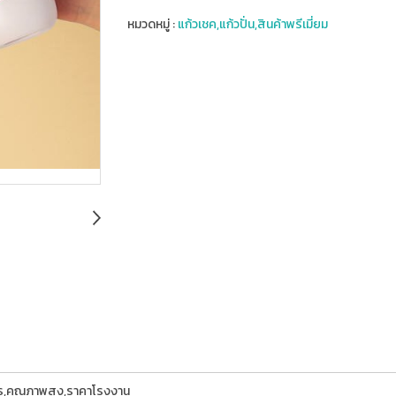
หมวดหมู่ :
แก้วเชค,แก้วปั่น,สินค้าพรีเมี่ยม
การ,คุณภาพสูง,ราคาโรงงาน