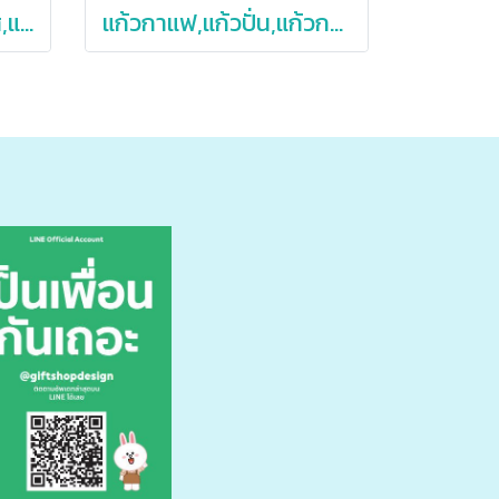
แก้วกาแฟ,แก้วกาแฟใส,แก้วกาแฟใสปั่นอัตโนมัติ,แก้วกาแฟใสปั่นได้,400ml
แก้วกาแฟ,แก้วปั่น,แก้วกาแฟปั่น