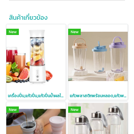
สินค้าเกี่ยวข้อง
New
New
เครื่องปั่น,แก้วปั่น,แก้วปั่นน้ำผลไม้,เครื่องปั่นน้ำผลไม้
แก้วพลาสติกพร้อมหลอด,แก้วพลาสติกใส่ชานม,แก้วพลาสติกใส,710ml
New
New