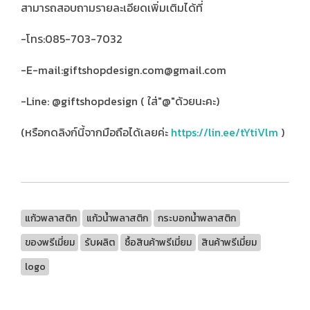
สามารถสอบถามรายละเอียดเพิ่มเติมได้ที่
-โทร:085-703-7032
-E-mail:giftshopdesign.com@gmail.com
-Line: @giftshopdesign ( ใส่"@"ด้วยนะคะ)
(หรือกดลิงก์นี้จากมือถือได้เลยค่ะ
https://lin.ee/tYtiVlm
)
แก้วพลาสติก
แก้วน้ำพลาสติก
กระบอกน้ำพลาสติก
ของพรีเมี่ยม
รับผลิต
ซื้อสินค้าพรีเมี่ยม
สินค้าพรีเมี่ยม
logo