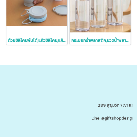
ถ้วยซิลิโคนพับได้,แก้วซิลิโคน,แก้วซิลิโคนพกพา,ถ้วยพับได้พร้อมที่ห้อย,180ml
กระบอกน้ำพลาสติก,ขวดน้ำพลาสติก,ขวดพลาสติกพร้อมเชือกห้อย
289 สุขุมวิท 77/1 แ
Line: @giftshopdesign 