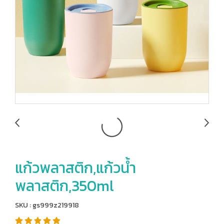
แก้วพลาสติก,แก้วน้ำ
พลาสติก,350ml
SKU : gs999z219918