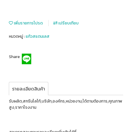
เพิ่มรายการโปรด
เปรียบเทียบ
หมวดหมู่ :
แก้วสแตนเลส
Share
รายละเอียดสินค้า
รับผลิต,สกรีนโลโก้,บริษัท,องค์กร,หน่วยงาน,ได้ตามต้องการ,คุณภาพ
สูง,ราคาโรงงาน