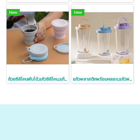
New
New
ถ้วยซิลิโคนพับได้,แก้วซิลิโคน,แก้วซิลิโคนพกพา,ถ้วยพับได้พร้อมที่ห้อย,180ml
แก้วพลาสติกพร้อมหลอด,แก้วพลาสติกใส่ชานม,แก้วพลาสติกใส,710ml