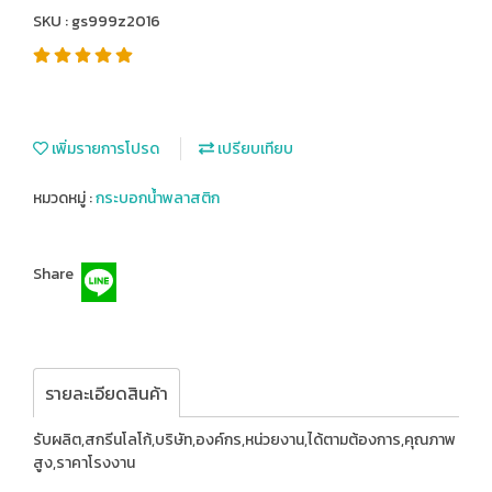
SKU : gs999z2016
เพิ่มรายการโปรด
เปรียบเทียบ
หมวดหมู่ :
กระบอกน้ำพลาสติก
Share
รายละเอียดสินค้า
รับผลิต,สกรีนโลโก้,บริษัท,องค์กร,หน่วยงาน,ได้ตามต้องการ,คุณภาพ
สูง,ราคาโรงงาน