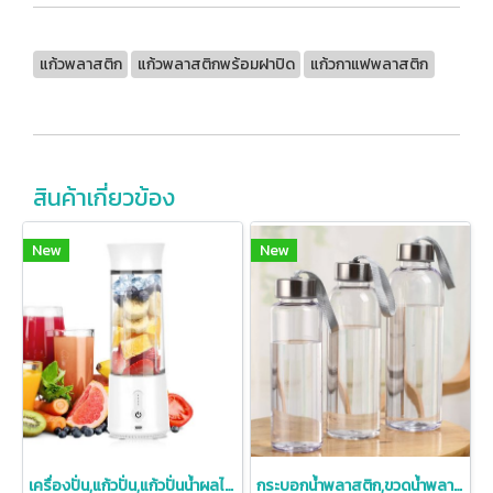
แก้วพลาสติก
แก้วพลาสติกพร้อมฝาปิด
แก้วกาแฟพลาสติก
สินค้าเกี่ยวข้อง
New
New
เครื่องปั่น,แก้วปั่น,แก้วปั่นน้ำผลไม้,เครื่องปั่นน้ำผลไม้
กระบอกน้ำพลาสติก,ขวดน้ำพลาสติก,ขวดพลาสติกพร้อมเชือกห้อย