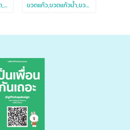
แก้วสองชั้นพร้อมฝาปิด,แก้ว,แก้วใส,แก้วกาแฟ,แก้วกาแฟสองชั้น,250ml,350ml,450ml
ขวดแก้ว,ขวดแก้วน้ำ,ขวดแก้วน้ำพร้อมที่หุ้ม,500ml,1,000ml