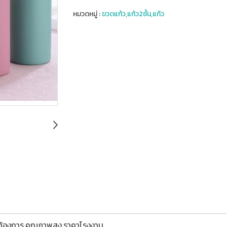
หมวดหมู่ :
ขวดแก้ว,แก้ว2ชั้น,แก้ว
มต้องการ,คุณภาพสูง,ราคาโรงงาน