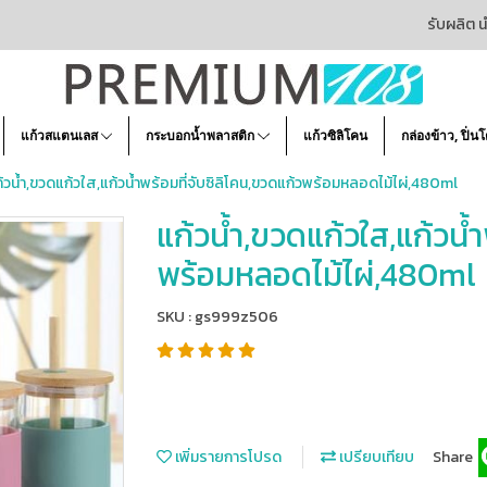
รับผลิต น
แก้วสแตนเลส
กระบอกน้ำพลาสติก
แก้วซิลิโคน
กล่องข้าว, ปิ่น
้วน้ำ,ขวดแก้วใส,แก้วน้ำพร้อมที่จับซิลิโคน,ขวดแก้วพร้อมหลอดไม้ไผ่,480ml
แก้วน้ำ,ขวดแก้วใส,แก้วน้ำ
พร้อมหลอดไม้ไผ่,480ml
SKU : gs999z506
เพิ่มรายการโปรด
เปรียบเทียบ
Share