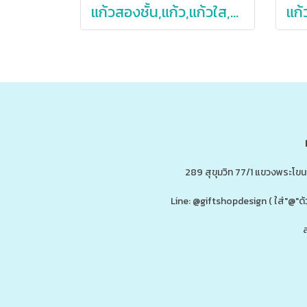
แก้วสองชั้น,แก้ว,แก้วใส,แก้วกาแฟ,แก้วกาแฟสองชั้น,220ml,360ml
289 สุขุมวิท 77/1 แขวงพระโข
Line: @giftshopdesign ( ใส่"@
ส
ดู
www.ของพรีเมี่ยมสินค้าพรีเมี่ยม.co