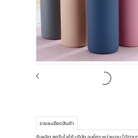
รายละเอียดสินค้า
รับผลิต,สกรีนโลโก้,บริษัท,องค์กร,หน่วยงาน,ได้ตา