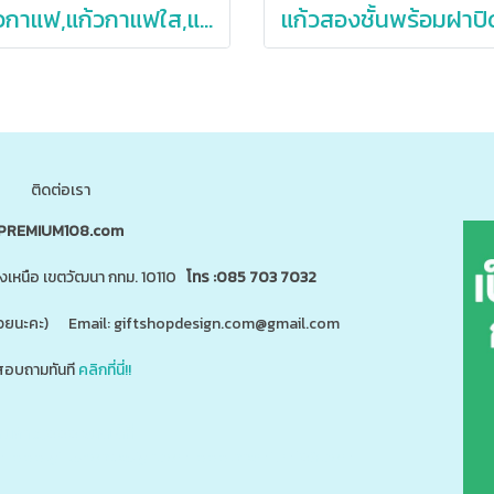
แก้วกาแฟ,แก้วกาแฟใส,แก้วกาแฟใสปั่นอัตโนมัติ,แก้วกาแฟใสปั่นได้,400ml
ติดต่อเรา
PREMIUM108.com
นงเหนือ เขตวัฒนา กทม. 10110
โทร :085 703 7032
"ด้วยนะคะ) Email: giftshopdesign.com@gmail.com
อบถามทันที
คลิกที่นี่!!
สินค้า 5,000 ชนิดได้ที่
m
www.giftshopdesign.com
www.premium108.com