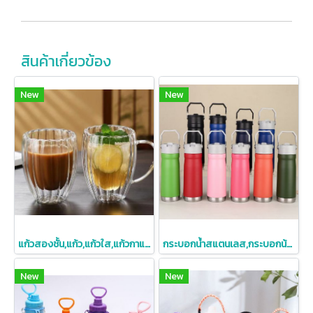
สินค้าเกี่ยวข้อง
New
New
แก้วสองชั้น,แก้ว,แก้วใส,แก้วกาแฟ,แก้วกาแฟสองชั้น250ml,350ml,450ml
กระบอกน้ำสแตนเลส,กระบอกน้าสแตนเลสหูหิ้ว,650oz
New
New