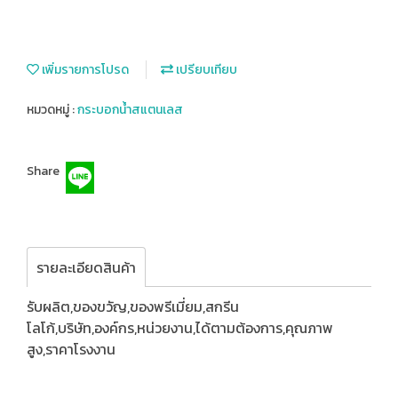
เพิ่มรายการโปรด
เปรียบเทียบ
หมวดหมู่ :
กระบอกน้ำสแตนเลส
Share
รายละเอียดสินค้า
รับผลิต,ของขวัญ,ของพรีเมี่ยม,สกรีน
โลโก้,บริษัท,องค์กร,หน่วยงาน,ได้ตามต้องการ,คุณภาพ
สูง,ราคาโรงงาน