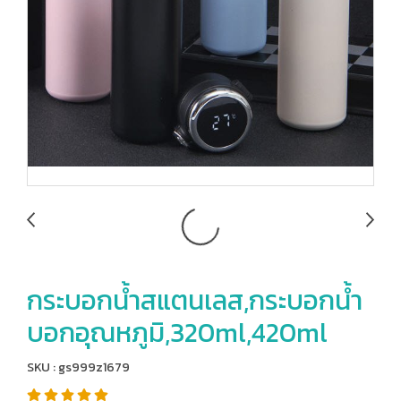
กระบอกน้ำสแตนเลส,กระบอกน้ำ
บอกอุณหภูมิ,320ml,420ml
SKU : gs999z1679