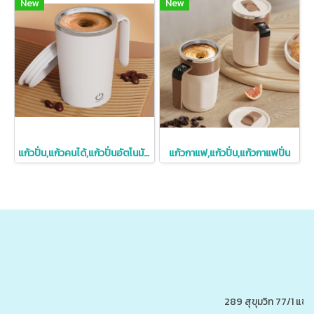
New
New
แก้วปั่น,แก้วคนได้,แก้วปั่นอัตโนมัติ,ราคาถูก,380ml
แก้วกาแฟ,แก้วปั่น,แก้วกาแฟปั่น
289 สุขุมวิท 77/1 แ