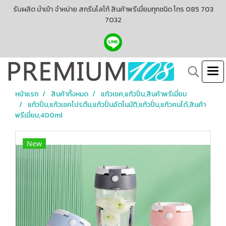
รับผลิต นำเข้า จำหน่าย สกรีนโลโก้ สินค้าพรีเมี่ยมทุกชนิด โทร 085 703
7032
หน้าแรก
สินค้าทั้งหมด
แก้วเชค,แก้วปั่น,สินค้าพรีเมี่ยม
แก้วปั่น,แก้วเชคโปรตีน,แก้วปั่นอัตโนมัติ,แก้วปั่น,แก้วคนได้,สินค้า
พรีเมี่ยม,400ml
New