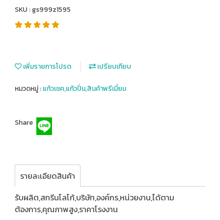
SKU : gs999z1595
เพิ่มรายการโปรด
เปรียบเทียบ
หมวดหมู่ :
แก้วเชค,แก้วปั่น,สินค้าพรีเมี่ยม
Share
รายละเอียดสินค้า
รับผลิต,สกรีนโลโก้,บริษัท,องค์กร,หน่วยงาน,ได้ตาม
ต้องการ,คุณภาพสูง,ราคาโรงงาน