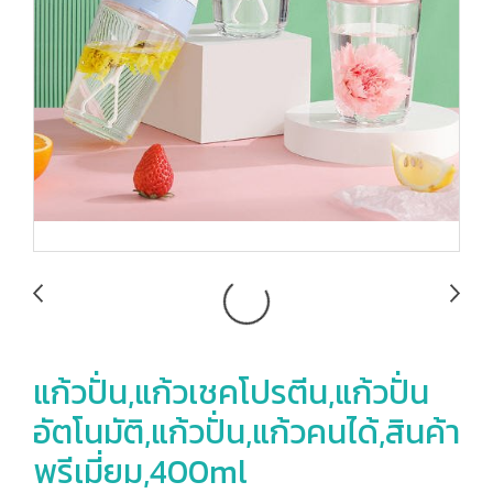
แก้วปั่น,แก้วเชคโปรตีน,แก้วปั่น
อัตโนมัติ,แก้วปั่น,แก้วคนได้,สินค้า
พรีเมี่ยม,400ml