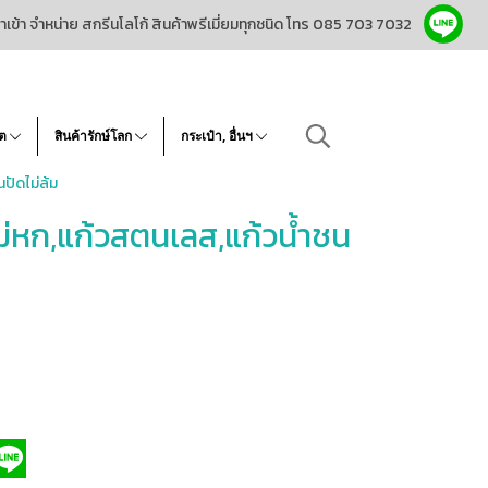
ำเข้า จำหน่าย สกรีนโลโก้ สินค้าพรีเมี่ยมทุกชนิด โทร 085 703 7032
โต
สินค้ารักษ์โลก
กระเป๋า, อื่นฯ
ปัดไม่ล้ม
ม่หก,แก้วสตนเลส,แก้วน้ำชน