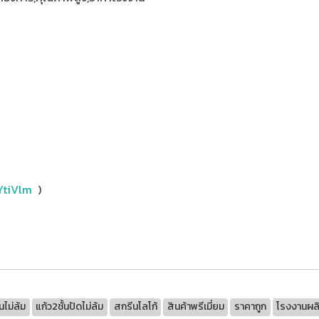
tYtiVlm
)
นไม่ล้ม
แก้ว2ชั้นปัดไม่ล้ม
สกรีนโลโก้
สินค้าพรีเมี่ยม
ราคาถูก
โรงงานผล