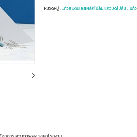
หมวดหมู่ :
แก้วสแตนเลสผลักไม่ล้ม,แก้วปัดไม่ล้ม
,
แก้
มต้องการ,คุณภาพสูง,ราคาโรงงาน