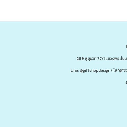
289 สุขุมวิท 77/1 แขวงพระโข
Line: @giftshopdesign ( ใส่"@
ส
ดู
www.ของพรีเมี่ยมสินค้าพรีเมี่ยม.co
รับผลิต,โรงงานผลิตของพรีเมี่ยม,ของขวัญ,ของแจก,สินค้าพรีเมี่ยม,ของพรีเม
กน้ำสแตนเลส,กระบอกน้ำเก็บอุณหภูมิ,ราคาส่ง,กล่องข้าว,กล่องข้าวส