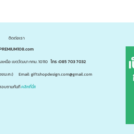
ติดต่อเรา
PREMIUM108.com
นงเหนือ เขตวัฒนา กทม. 10110
โทร :085 703 7032
"ด้วยนะคะ) Email: giftshopdesign.com@gmail.com
อบถามทันที
คลิกที่นี่!!
สินค้า 5,000 ชนิดได้ที่
m
www.giftshopdesign.com
www.premium108.com
ี่ยม,โปรโมรชั่น,ของแจกลูกค้า,สกรีนโลโก้,ของสมนาคุณ,ราคาถูก,ของแถม,ของพรีเมี่ยมราคาถูก,ของแจกราคาถูก,กระบอ
แตนเลส,ปิ่นโตสแตนเลส,กล่องข้าวเข้าไมโครเวฟได้,กล่องข้าวเก็บความร้อน,แก้วพร้อมหลอด,แก้วพลาสติก2ชั้น