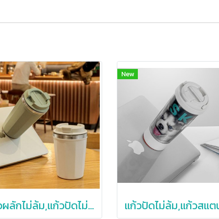
New
แก้วผลักไม่ล้ม,แก้วปัดไม่ล้ม,แก้วสแตนเลสผลักไม่ล้ม