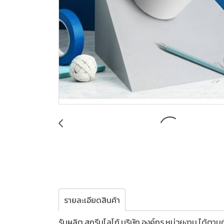
รายละเอียดสินค้า
รับผลิต,สกรีนโลโก้,บริษัท,องค์กร,หน่วยงาน,ได้ตา