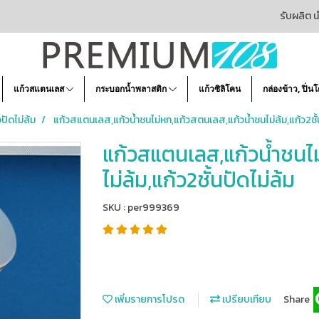
รับผลิต น
แก้วสแตนเลส
กระบอกน้ำพลาสติก
แก้วซิลิโคน
กล่องข้าว, ปิ่น
ปัดไม่ล้ม
แก้วสแตนเลส,แก้วน้ำชนไม่หก,แก้วสตนเลส,แก้วน้ำชนไม่ล้ม,แก้ว2ชั้น
แก้วสแตนเลส,แก้วน้ำชนไ
ไม่ล้ม,แก้ว2ชั้นปัดไม่ล้ม
SKU : per999369
เพิ่มรายการโปรด
เปรียบเทียบ
Share