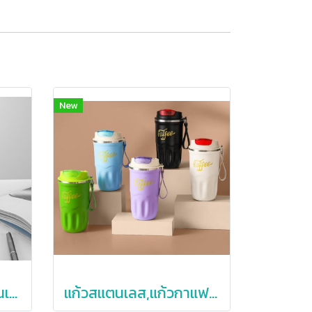
New
แก้วปัดไม่ล้ม,แก้วสแตนเลสผลักไม่ล้ม,แก้วใส่รูปได้
แก้วสแตนเลส,แก้วกาแฟสแตนเลส,316,แก้วสแตนเลสพร้อมสายคล้อง,380,510ml