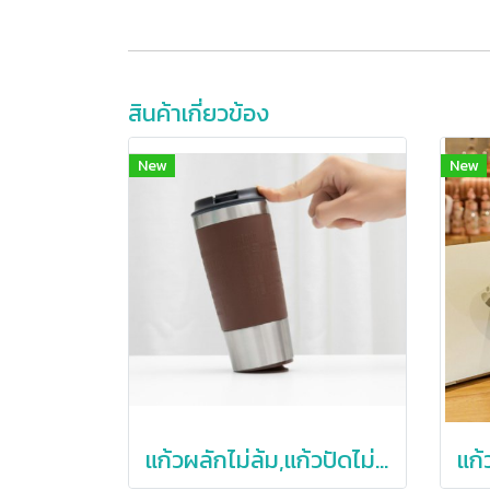
สินค้าเกี่ยวข้อง
New
New
แก้วผลักไม่ล้ม,แก้วปัดไม่ล้ม,แก้วสแตนเลสผลักไม่ล้ม