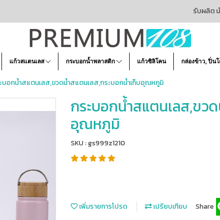
รับผลิต น
แก้วสแตนเลส
กระบอกน้ำพลาสติก
แก้วซิลิโคน
กล่องข้าว, ปิ่น
ะบอกน้ำสแตนเลส,ขวดน้ำสแตนเลส,กระบอกน้ำเก็บอุณหภูมิ
กระบอกน้ำสแตนเลส,ขวดน
อุณหภูมิ
SKU : gs999z1210
เพิ่มรายการโปรด
เปรียบเทียบ
Share