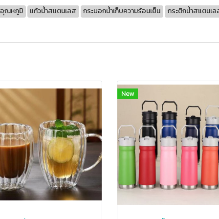
อุณหภูมิ
แก้วน้ำสแตนเลส
กระบอกน้ำเก็บความร้อนเย็น
กระติกน้ำสแตนเล
New