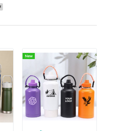
ส
New