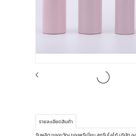
รายละเอียดสินค้า
รับผลิต,ของขวัญ,ของพรีเมี่ยม,สกรีนโลโก้,บริษัท