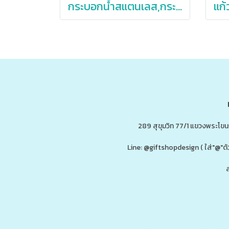
กระบอกน้ำสแตนเลส,กระติกน้ำสแตนเลส,กระบอกน้ำสแตนเลสเก็บอุณหภูมิ,304,550ml
289 สุขุมวิท 77/1 แขวงพระโข
Line: @giftshopdesign ( ใส่"@
ส
ดู
www.ของพรีเมี่ยมสินค้าพรีเมี่ยม.co