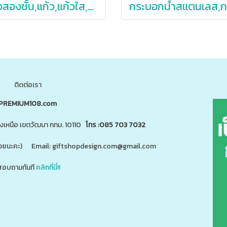
แก้วสองชั้น,แก้ว,แก้วใส,แก้วกาแฟ,แก้วกาแฟสองชั้น250ml,350ml,450ml
ติดต่อเรา
PREMIUM108.com
นงเหนือ เขตวัฒนา กทม. 10110
โทร :085 703 7032
"ด้วยนะคะ) Email: giftshopdesign.com@gmail.com
อบถามทันที
คลิกที่นี่!!
สินค้า 5,000 ชนิดได้ที่
m
www.giftshopdesign.com
www.premium108.com