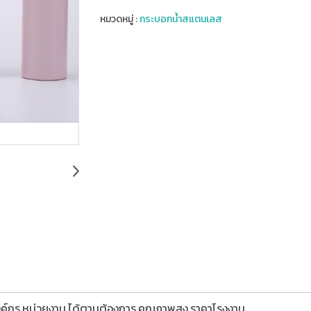
หมวดหมู่ :
กระบอกน้ำสแตนเลส
,องค์กร,หน่วยงาน,ได้ตามต้องการ,คุณภาพสูง,ราคาโรงงาน