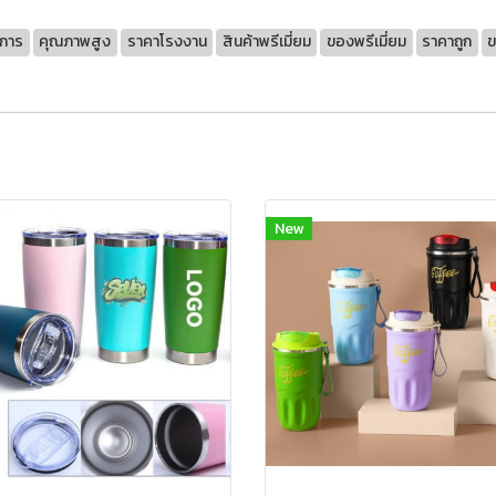
งการ
คุณภาพสูง
ราคาโรงงาน
สินค้าพรีเมี่ยม
ของพรีเมี่ยม
ราคาถูก
ข
New