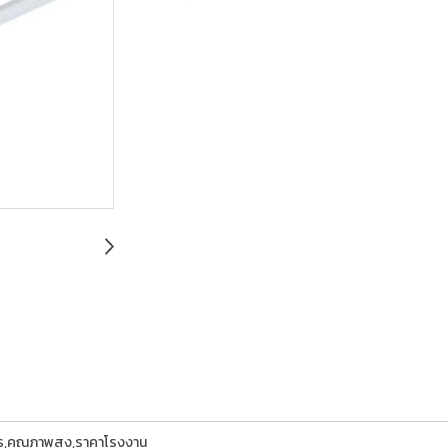
การ,คุณภาพสูง,ราคาโรงงาน