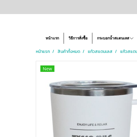
หน้าแรก
วิธีการสั่งซื้อ
กระบอกน้ำสแตนเลส
หน้าแรก
สินค้าทั้งหมด
แก้วสแตนเลส
แก้วสแต
New