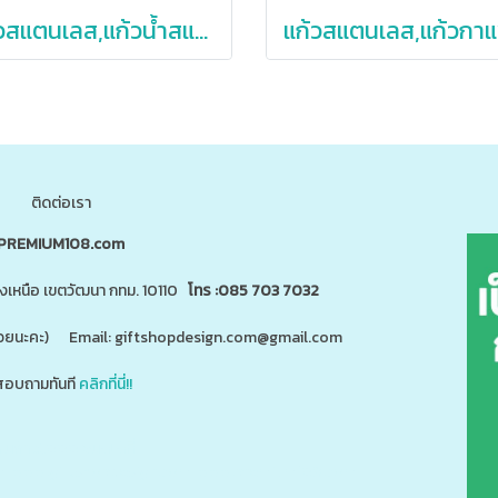
แก้วสแตนเลส,แก้วน้ำสแตนเลสเก็บความเย็น,20oz
ติดต่อเรา
PREMIUM108.com
นงเหนือ เขตวัฒนา กทม. 10110
โทร :085 703 7032
"ด้วยนะคะ) Email: giftshopdesign.com@gmail.com
อบถามทันที
คลิกที่นี่!!
สินค้า 5,000 ชนิดได้ที่
m
www.giftshopdesign.com
www.premium108.com