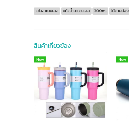
แก้วสแตนเลส
แก้วน้ำสแตนเลส
300ml
ได้ตามต้อ
สินค้าเกี่ยวข้อง
New
New