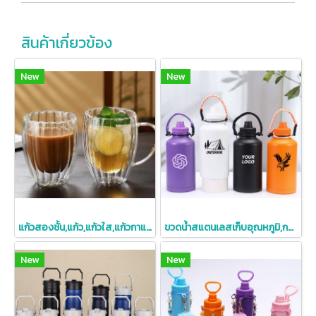
สินค้าเกี่ยวข้อง
New
New
แก้วสองชั้น,แก้ว,แก้วใส,แก้วกาแฟ,แก้วกาแฟสองชั้น250ml,350ml,450ml
ขวดน้ำสแตนเลสเก็บอุณหภูมิ,กระติกน้ำสแตนเลส,64oz
New
New