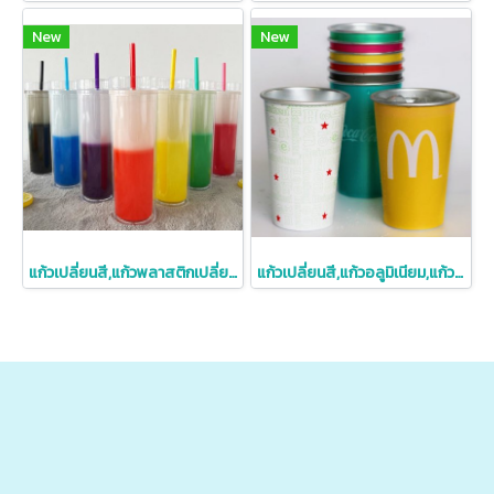
New
New
แก้วเปลี่ยนสี,แก้วพลาสติกเปลี่ยนสี,แก้วพลาสติกพร้อมหลอด
แก้วเปลี่ยนสี,แก้วอลูมิเนียม,แก้วอลูมิเนียมเปลี่ยนสีได้,เมื่อเจอความเย็น,แก้วน้ำเปลี่ยนสีตามอุณหภูมิ,รับผลิตขั้นต่ำ500ชิ้น,สกรีนโลโก้