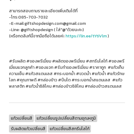
สามารถสอบถามรายละเอียดเพิ่มเติมได้ที่
-โทร:085-703-7032
-E-mail:giftshopdesign.com@gmail.com
-Line: @giftshopdesign ( ใส่"@"ด้วยนะคะ)
(หรือกดลิงก์นี้จากมือถือได้เลยค่ะ
https://lin.ee/tYtiVlm
)
#รับผลิต #ของพรีเมี่ยม #ผลิตของพรีเมี่ยม #สกรีนโลโก้ #ของพรี
เมี่ยมแจกลูกค้า #ของแจก #รับทําของพรีเมี่ยม #ราคาถูก #แก้วเก็บ
ความเย็น #แก้วสแตนเลส #กระบอกน้ำ #ขวดน้ำ #แก้วน้ำ #แก้วรักษ
โลก #คุณภาพดี #กล่องข้าว #ปิ่นโต #กระบอกน้ำสแตนเลส #แก้ว
พลาสติก #แก้วน้ำซิลิโคน #กล่องข้าวซิลิโคน #กล่องข้าวสแตนเลส
แก้วเปลี่ยนสี
แก้วเปลี่ยนรูปเปลี่ยนสีตามอุณหภูมิ
รับผลิตแก้วเปลี่ยนสี
แก้วเปลี่ยนสีสกรีนโลโก้