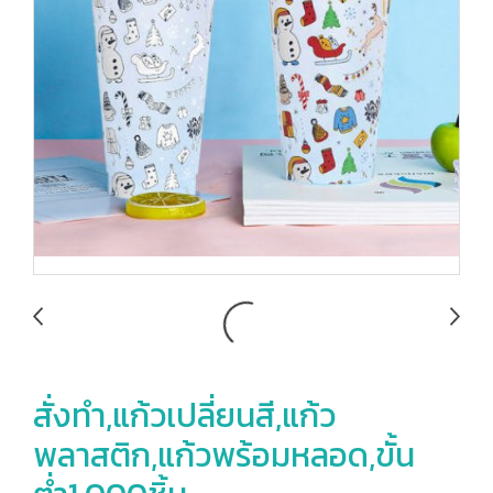
สั่งทำ,แก้วเปลี่ยนสี,แก้ว
พลาสติก,แก้วพร้อมหลอด,ขั้น