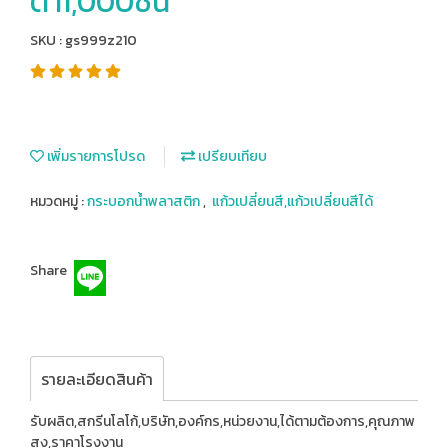
ต่ำ1,000ชิ้น
SKU : gs999z210
เพิ่มรายการโปรด
เปรียบเทียบ
หมวดหมู่ :
กระบอกน้ำพลาสติก
,
แก้วเปลี่ยนสี,แก้วเปลี่ยนสีได้
Share
รายละเอียดสินค้า
รับผลิต,สกรีนโลโก้,บริษัท,องค์กร,หน่วยงาน,ได้ตามต้องการ,คุณภาพ
สูง,ราคาโรงงาน