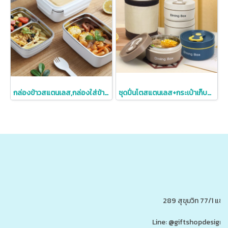
กล่องข้าวสแตนเลส,กล่องใส่ข้าวสแตนเลส,304,กล่องข้าวลายไม้,800ml
ชุดปิ่นโตสแตนเลส+กระเป๋าเก็บอุณหภูมิ,ชุดปิ่นโตขนาดเล็ก1ชิ้น+ขนาดใหญ่1ชิ้น+กระเป๋าเก็บอุณหภูมิ
289 สุขุมวิท 77/1 แ
Line: @giftshopdesign 