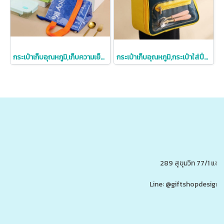
กระเป๋าเก็บอุณหภูมิ,เก็บความเย็น/ความร้อน,กระเป๋าใส่กล่องอาหาร
กระเป๋าเก็บอุณหภูมิ,กระเป๋าใส่ปิ่นโต,ขนาด25*15*26.5cm
289 สุขุมวิท 77/1 แ
Line: @giftshopdesign 