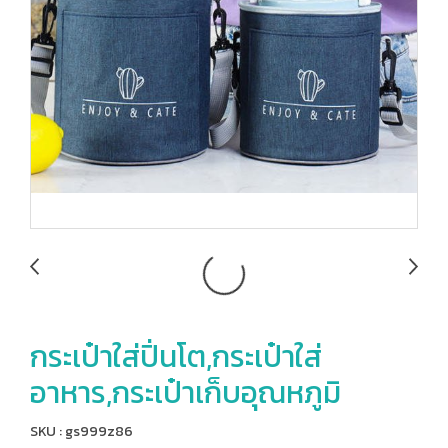
กระเป๋าใส่ปิ่นโต,กระเป๋าใส่
อาหาร,กระเป๋าเก็บอุณหภูมิ
SKU : gs999z86