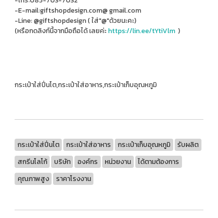
-โทร:085-703-7032
-E-mail:giftshopdesign.com@ gmail.com
-Line: @giftshopdesign ( ใส่"@"ด้วยนะคะ)
(หรือกดลิงก์นี้จากมือถือได้ เลยค่ะ
https://lin.ee/tYtiVlm
)
กระเป๋าใส่ปิ่นโต,กระเป๋าใส่อาหาร,กระเป๋าเก็บอุณหภูมิ
กระเป๋าใส่ปิ่นโต
กระเป๋าใส่อาหาร
กระเป๋าเก็บอุณหภูมิ
รับผลิต
สกรีนโลโก้
บริษัท
องค์กร
หน่วยงาน
ได้ตามต้องการ
คุณภาพสูง
ราคาโรงงาน