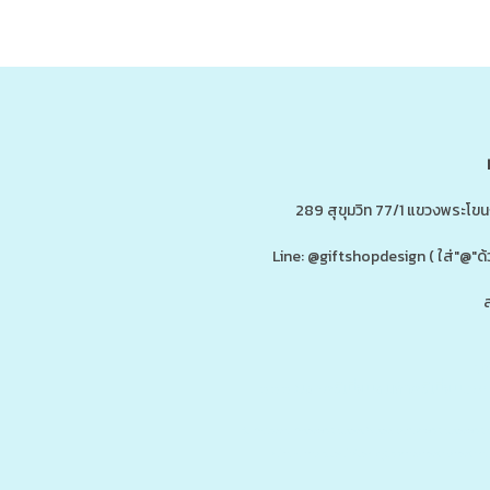
289 สุขุมวิท 77/1 แขวงพระโข
Line: @giftshopdesign ( ใส่"@
ส
ดู
www.ของพรีเมี่ยมสินค้าพรีเมี่ยม.co
รับผลิต,โรงงานผลิตของพรีเมี่ยม,ของขวัญ,ของแจก,สินค้าพรีเมี่ยม,ของพรีเม
กน้ำสแตนเลส,กระบอกน้ำเก็บอุณหภูมิ,ราคาส่ง,กล่องข้าว,กล่องข้าวส