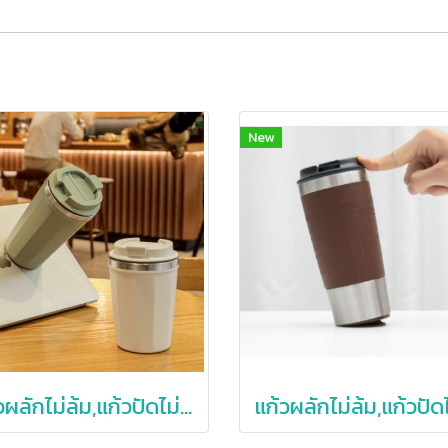
New
แก้วผลักไม่ล้ม,แก้วปัดไม่ล้ม,แก้วสแตนเลสผลักไม่ล้ม