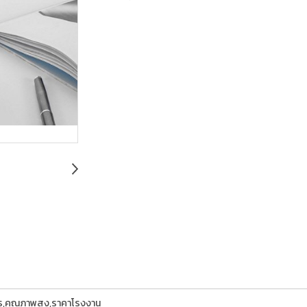
การ,คุณภาพสูง,ราคาโรงงาน