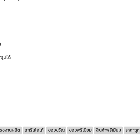
)
รูปได้
มียม,ราคาถูก,ถูกที่สุด,สกรีนโลโก้,รับผลิต,ผลิตของพรีเมี่ยม,กระบอกน้ำ,แก้วน
นโควิท,กระบอกน้ำ,กล่องเก็บหน้ากากอนามัย,สายคล้องแมส,แก้วรักษ์โลก,คุณภาพส
,กระเป๋าเดินทาง,ถุงผ้าพับได้,หมอนผ้าห่ม,หมอนพกพา,สกรีนโลโก้,ปักโลโก้,คุณภ
ไดอารี่,ชุดสมุดโน้ต,สมุดโน้ตพรีเมี่ยม,บอลบีบมือสุขภาพ,กระจก,ผ้าขนหนู
โรงงานผลิต
สกรีนโลโก้
ของขวัญ
ของพรีเมี่ยม
สินค้าพรีเมียม
ราคาถูก