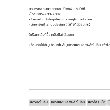
สามารถสอบถามรายละเอียดเพิ่มเติมได้ที่
-โทร:085-703-7032
-E-mail:giftshopdesign.com@gmail.com
-Line: @giftshopdesign ( ใส่"@"ด้วยนะคะ)
(หรือกดลิงก์นี้จากมือถือได้เลยค่ะ
https://lin.ee/tYtiVlm
แก้วผลักไม่ล้ม,แก้วปัดไม่ล้ม,แก้วสแตนเลสผลักไม่ล้ม,แก้วใส่
โรงงานผลิต,สกรีนโลโก้,ของขวัญ ,ของพรีเมี่ยม,สินค้าพรีเ
ส่ง,รับผลิต,แก้วเก็บความเย็น,แก้วสแตนเลส,สินค้าป้องกั
เลส,กล่องข้าวสแตนเลส,กระเป๋า,กระเป๋าเป้,กระเป๋าพับได้
พรีเมี่ยม,แหวนมือถือ,ราคาส่ง,ขายถูก,ถูกที่สุด,ปากกา,สมุด
แก้วปัดไม่ล้ม
แก้วสแตนเลสผลักไม่ล้ม
แก้วใส่รูปได้