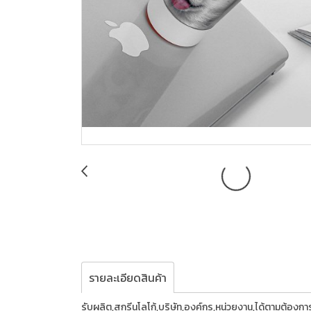
รายละเอียดสินค้า
รับผลิต,สกรีนโลโก้,บริษัท,องค์กร,หน่วยงาน,ได้ตามต้อง