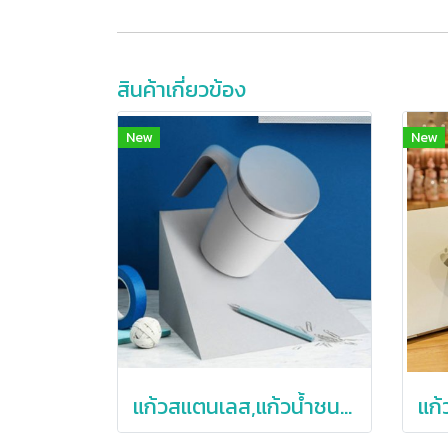
สินค้าเกี่ยวข้อง
New
New
แก้วสแตนเลส,แก้วน้ำชนไม่หก,แก้วสตนเลส,แก้วน้ำชนไม่ล้ม,แก้ว2ชั้นปัดไม่ล้ม