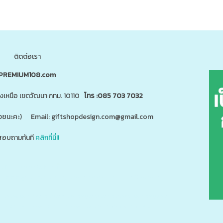
ติดต่อเรา
PREMIUM108.com
นงเหนือ เขตวัฒนา กทม. 10110
โทร :085 703 7032
"ด้วยนะคะ) Email: giftshopdesign.com@gmail.com
อบถามทันที
คลิกที่นี่!!
สินค้า 5,000 ชนิดได้ที่
m
www.giftshopdesign.com
www.premium108.com
ี่ยม,โปรโมรชั่น,ของแจกลูกค้า,สกรีนโลโก้,ของสมนาคุณ,ราคาถูก,ของแถม,ของพรีเมี่ยมราคาถูก,ของแจกราคาถูก,กระบอ
แตนเลส,ปิ่นโตสแตนเลส,กล่องข้าวเข้าไมโครเวฟได้,กล่องข้าวเก็บความร้อน,แก้วพร้อมหลอด,แก้วพลาสติก2ชั้น