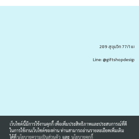
289 สุขุมวิท 77/1 แ
Line: @giftshopdesign 
www.ของพรีเมี่ยมสินค้าพรีเ
รับผลิต,โรงงานผลิตของพรีเมี่ยม,ของขวัญ,ของแจก,สินค้าพรีเมี่ยม,ของพรีเมี่ยม,โปรโมรชั่น,ของแจกลูกค้า,สกรีนโลโก้,ของสมนาคุณ,ราคาถูก,ของแถ
เว็บไซต์นี้มีการใช้งานคุกกี้ เพื่อเพิ่มประสิทธิภาพและประสบการณ์ที่ดี
ในการใช้งานเว็บไซต์ของท่าน ท่านสามารถอ่านรายละเอียดเพิ่มเติม
ได้ที่
นโยบายความเป็นส่วนตัว
และ
นโยบายคุกกี้