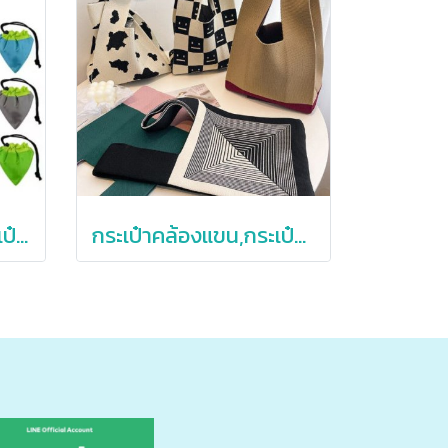
ถุงผ้าพับได้,ถุงผ้า,กระเป๋าผ้าพับได้,สกรีนโลโก้
กระเป๋าคล้องแขน,กระเป๋าผ้ายืด,กระเป๋าถือ,กระเป๋าของแจก,กระเป๋าของแถม,ขนาดเล็ก,ราคาถูก,คละลายให้,ขนาด18*35cm