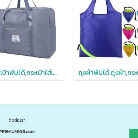
กระเป๋าพับได้,กระเป๋าใส่เสื้อผ้า,มี4ขนาดให้เลือก
ติดต่อเรา
PREMIUM108.com