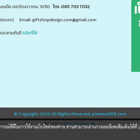
นงเหนือ เขตวัฒนา กทม. 10110
โทร :085 703 7032
"ด้วยนะคะ) Email: giftshopdesign.com@gmail.com
อบถามทันที
คลิกที่นี่!!
สินค้า 5,000 ชนิดได้ที่
m
www.giftshopdesign.com
www.premium108.com
ี่ยม,โปรโมรชั่น,ของแจกลูกค้า,สกรีนโลโก้,ของสมนาคุณ,ราคาถูก,ของแถม,ของพรีเมี่ยมราคาถูก,ของแจกราคาถูก,กระบอ
แตนเลส,ปิ่นโตสแตนเลส,กล่องข้าวเข้าไมโครเวฟได้,กล่องข้าวเก็บความร้อน,แก้วพร้อมหลอด,แก้วพลาสติก2ชั้น
© Copyright 2020 All Rights Reserved.
premium108.com
Powered by
MakeWebEasy.com
บการณ์ที่ดีในการใช้งานเว็บไซต์ของท่าน ท่านสามารถอ่านรายละเอียดเพิ่มเติมได้ที่