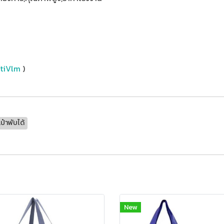
YtiVlm
)
ป๋าพับได้
New