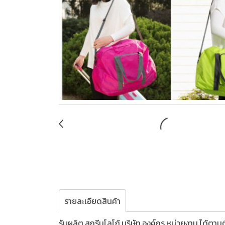
รายละเอียดสินค้า
รับผลิต,สกรีนโลโก้,บริษัท,องค์กร,หน่วยงาน,ได้ตา