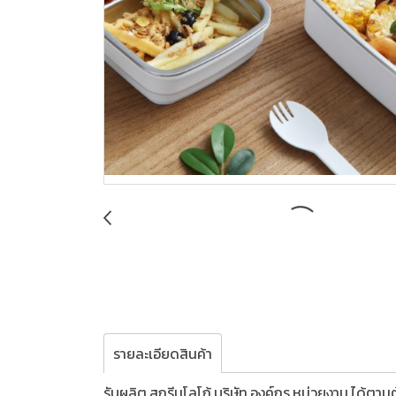
รายละเอียดสินค้า
รับผลิต,สกรีนโลโก้,บริษัท,องค์กร,หน่วยงาน,ได้ตา