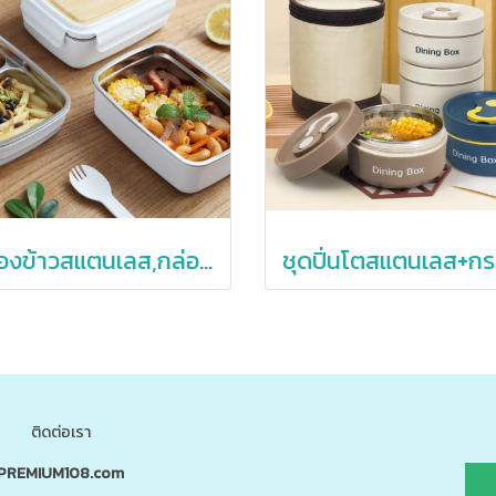
กล่องข้าวสแตนเลส,กล่องใส่ข้าวสแตนเลส,304,กล่องข้าวลายไม้,800ml
ติดต่อเรา
PREMIUM108.com