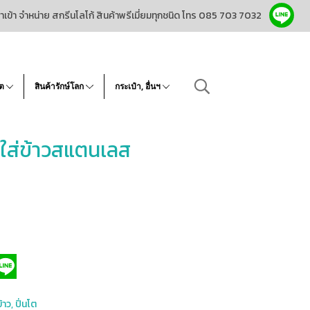
ำเข้า จำหน่าย สกรีนโลโก้ สินค้าพรีเมี่ยมทุกชนิด โทร 085 703 7032
โต
สินค้ารักษ์โลก
กระเป๋า, อื่นฯ
ใส่ข้าวสแตนเลส
าว, ปิ่นโต