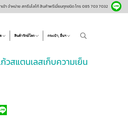
ำเข้า จำหน่าย สกรีนโลโก้ สินค้าพรีเมี่ยมทุกชนิด โทร 085 703 7032
โต
สินค้ารักษ์โลก
กระเป๋า, อื่นฯ
แก้วสแตนเลสเก็บความเย็น