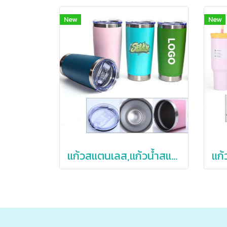
New
New
แก้วสแตนเลส,แก้วน้ำสแตนเลสเก็บความเย็น,20oz