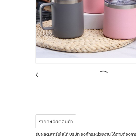
รายละเอียดสินค้า
รับผลิต,สกรีนโลโก้,บริษัท,องค์กร,หน่วยงาน,ได้ตามต้อง