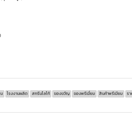
)
็น
โรงงานผลิต
สกรีนโลโก้
ของขวัญ
ของพรีเมี่ยม
สินค้าพรีเมียม
รา